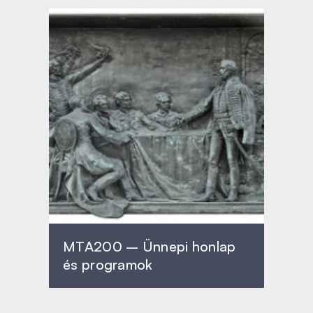
MTA200 – Ünnepi honlap
és programok