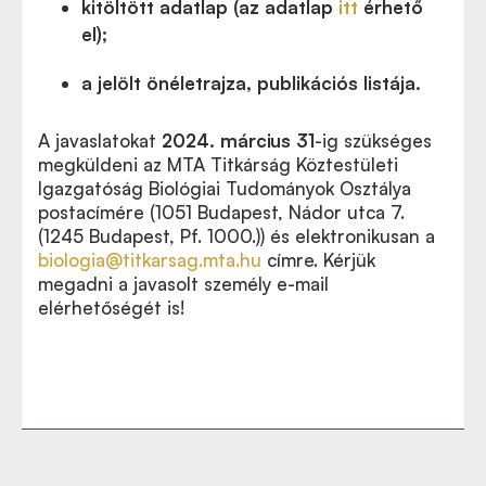
kitöltött adatlap (az adatlap
itt
érhető
el)
;
a jelölt önéletrajza, publikációs listája.
A javaslatokat
2024. március 31
-ig szükséges
megküldeni az MTA Titkárság Köztestületi
Igazgatóság Biológiai Tudományok Osztálya
postacímére (1051 Budapest, Nádor utca 7.
(1245 Budapest, Pf. 1000.)) és elektronikusan a
biologia@titkarsag.mta.hu
címre. Kérjük
megadni a javasolt személy e-mail
elérhetőségét is!