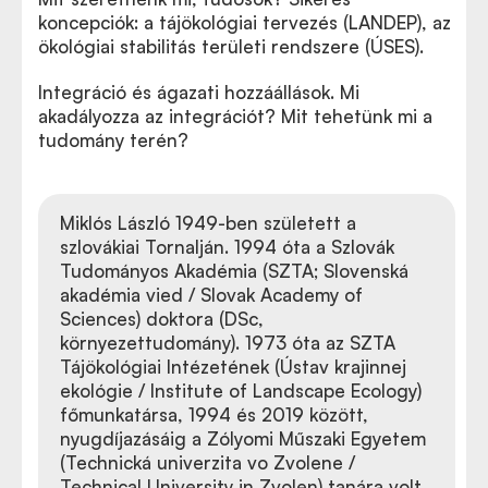
koncepciók: a tájökológiai tervezés (LANDEP), az
ökológiai stabilitás területi rendszere (ÚSES).
Integráció és ágazati hozzáállások. Mi
akadályozza az integrációt? Mit tehetünk mi a
tudomány terén?
Miklós László 1949-ben született a
szlovákiai Tornalján. 1994 óta a Szlovák
Tudományos Akadémia (SZTA; Slovenská
akadémia vied / Slovak Academy of
Sciences) doktora (DSc,
környezettudomány). 1973 óta az SZTA
Tájökológiai Intézetének (Ústav krajinnej
ekológie / Institute of Landscape Ecology)
főmunkatársa, 1994 és 2019 között,
nyugdíjazásáig a Zólyomi Műszaki Egyetem
(Technická univerzita vo Zvolene /
Technical University in Zvolen) tanára volt.