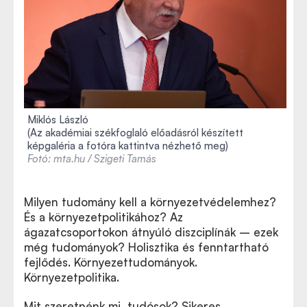
Miklós László
(Az akadémiai székfoglaló előadásról készített
képgaléria a fotóra kattintva nézhető meg)
Fotó: mta.hu / Szigeti Tamás
Milyen tudomány kell a környezetvédelemhez?
És a környezetpolitikához? Az
ágazatcsoportokon átnyúló diszciplínák – ezek
még tudományok? Holisztika és fenntartható
fejlődés. Környezettudományok.
Környezetpolitika.
Mit szeretnénk mi, tudósok? Sikeres