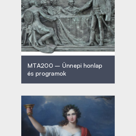
MTA200 – Ünnepi honlap
és programok