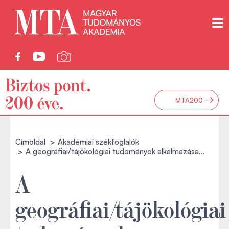
→
MTA200
Címoldal
Akadémiai székfoglalók
A geográfiai/tájökológiai tudományok alkalmazása...
A
geográfiai/tájökológiai