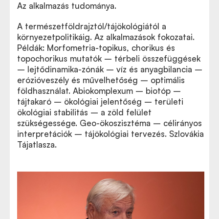
Az alkalmazás tudománya.
A természetföldrajztól/tájökológiától a
környezetpolitikáig. Az alkalmazások fokozatai.
Példák: Morfometria-topikus, chorikus és
topochorikus mutatók – térbeli összefüggések
– lejtődinamika-zónák – víz és anyagbilancia –
erózióveszély és művelhetőség – optimális
földhasználat. Abiokomplexum – biotóp –
tájtakaró – ökológiai jelentőség – területi
ökológiai stabilitás – a zöld felület
szükségessége. Geo-ökoszisztéma – célirányos
interpretációk – tájökológiai tervezés. Szlovákia
Tájatlasza.