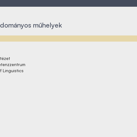
udományos műhelyek
tézet
etenzzentrum
 Linguistics