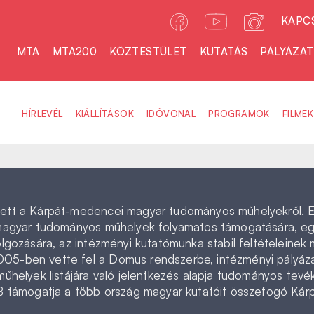
KAPC
MTA
MTA200
KÖZTESTÜLET
KUTATÁS
PÁLYÁZA
HÍRLEVÉL
KIÁLLÍTÁSOK
IDŐVONAL
PROGRAMOK
FILMEK
ett a Kárpát-medencei magyar tudományos műhelyekről. En
i magyar tudományos műhelyek folyamatos támogatására, 
olgozására, az intézményi kutatómunka stabil feltételeine
5-ben vette fel a Domus rendszerbe, intézményi pályázat
műhelyek listájára való jelentkezés alapja tudományos tev
EB támogatja a több ország magyar kutatóit összefogó Ká