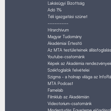
Lakásügyi Bizottság
Adó 1%
Téli igazgatási szünet
------------
Hírarchívum
Magyar Tudomány
Akadémiai Értesítő
Az MTA testületeinek állásfoglalás
Youtube-csatornánk
Képek az Akadémia rendezvényeir
Székfoglalók felvételei
Szigma - a holnap világa az InfoR
MTA Podcast
Famelab
Filmklub az Akadémián
Videotorium-csatornánk
Mindentudás Egyeteme előadáso