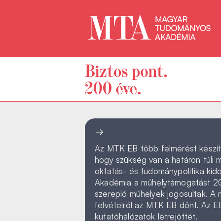
Az MTK EB több felmérést készít
hogy szükség van a határon túl
oktatás- és tudománypolitika kid
Akadémia a műhelytámogatást 200
szereplő műhelyek jogosultak. A 
felvételről az MTK EB dönt. Az 
kutatóhálózatok létrejöttét.