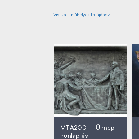
Vissza a műhelyek listájához
MTA200 – Ünnepi
honlap és