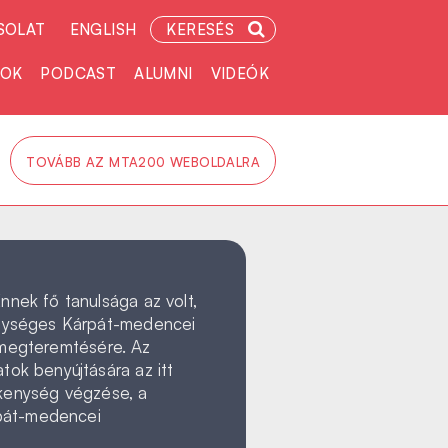
SOLAT
ENGLISH
KERESÉS
TOK
PODCAST
ALUMNI
VIDEÓK
TOVÁBB AZ MTA200 WEBOLDALRA
nek fő tanulsága az volt,
egységes Kárpát-medencei
k megteremtésére. Az
ok benyújtására az itt
ékenység végzése, a
rpát-medencei