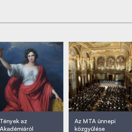
Tények az
Az MTA ünnepi
Akadémiáról
közgyűlése