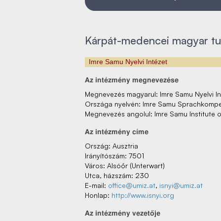
Kárpát-medencei magyar t
Imre Samu Nyelvi Intézet
Az‌ intézmény‌ megnevezése
Megnevezés‌ magyarul: Imre Samu Nyelvi In
Országa nyelvén: Imre Samu Sprachkomp
Megnevezés‌ angolul: Imre Samu Institute of
Az‌ intézmény‌ címe
Ország: Ausztria
Irányítószám: 7501
Város: Alsóőr (Unterwart)
Utca, házszám: 230
E-mail:
office@umiz.at
,
isnyi@umiz.at
Honlap:
http://www.isnyi.org
Az‌ intézmény‌ vezetője