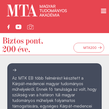
→
MTA200
Az MTK EB több felmérést készített a
Kárpát-medencei magyar tudományos
műhelyekről. Ennek fő tanulsága az volt, hogy
szükség van a határon túli magyar
tudományos műhelyek folyamatos
támogatására, egységes Kárpát-medencei