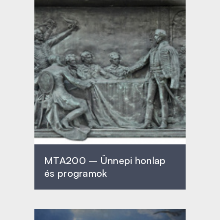
MTA200 – Ünnepi honlap
és programok