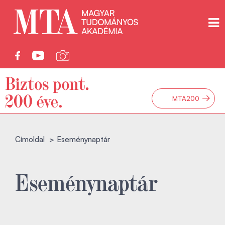
→
MTA200
Címoldal
Eseménynaptár
Eseménynaptár