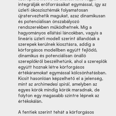
integrálják erőforrásaikat egymással, így az
üzleti ökoszisztémák folyamatosan
újratervezhetik magukat, azaz dinamikusan
és potenciálisan önszabályozó
rendszerekben működhetnek. Míg a
hagyományos ellátási láncokban, vagyis a
lineáris üzleti modell szerint állandóak a
szerepek kerülnek kiosztásra, addig a
körforgásos modellben együtt fejlődő,
dinamikus és potenciálisan önálló
szereplőkről beszélhetünk, ahol a szereplők
együtt hoznak létre körforgásos
értékáramokat egymással kölcsönhatásban.
Kicsit hasonlóan képzelhető el a jelenség,
mint az
archimedesi spirál
, amelyben az
egyes körök mindig körök maradnak, de
folyton egy magasabb szintre lépnek az
értékskálán.
A fentiek szerint tehát a körforgásos