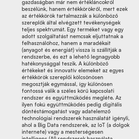
gazdaságban már nem értékláncokról
beszélünk, hanem értékkörökről, mert ezek
az értékkörök tartalmazzák a különböző
szereplők által elvégzett tevékenységek
teljes spektrumát. Egy terméket vagy egy
adott szolgáltatást nemcsak eljuttatnak a
felhasználóhoz, hanem a maradékait
(anyagot és energiát) vissza is szállítják a
rendszerbe, és ezt a lehető legnagyobb
hatékonysággal teszik. A különböző
értékeket és innovatív elemeket az egyes
értékkörök szereplői kölcsönösen
megosztják egymással, így különösen
fontossá válik a széles körű kapcsolati
rendszer és együttműködés megléte. Az
ilyen fokú együttműködés pedig digitális
döntéstámogatást vagy adatelemző
technológiai rendszerek használatát igényli,
ahol a Big Data rendszerek, az IoT (a dolgok
internete) vagy a mesterségesen
intelligens (AI) rendszerek használata