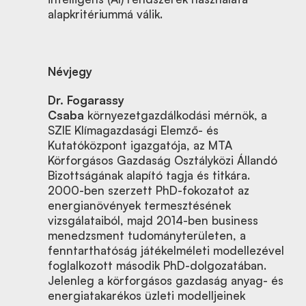
alapkritériummá válik.
Névjegy
Dr. Fogarassy
Csaba
környezetgazdálkodási mérnök, a
SZIE Klímagazdasági Elemző- és
Kutatóközpont igazgatója, az MTA
Körforgásos Gazdaság Osztályközi Állandó
Bizottságának alapító tagja és titkára.
2000-ben szerzett PhD-fokozatot az
energianövények termesztésének
vizsgálataiból, majd 2014-ben business
menedzsment tudományterületen, a
fenntarthatóság játékelméleti modellezével
foglalkozott második PhD-dolgozatában.
Jelenleg a körforgásos gazdaság anyag- és
energiatakarékos üzleti modelljeinek