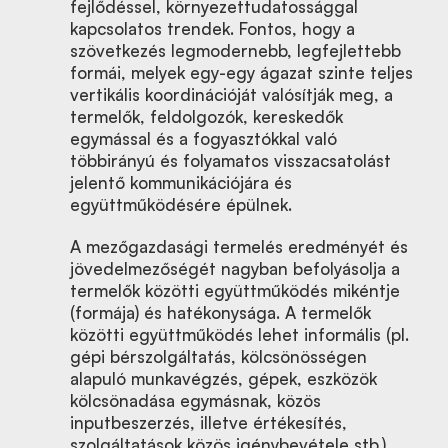
fejlődéssel, környezettudatossággal
kapcsolatos trendek. Fontos, hogy a
szövetkezés legmodernebb, legfejlettebb
formái, melyek egy-egy ágazat szinte teljes
vertikális koordinációját valósítják meg, a
termelők, feldolgozók, kereskedők
egymással és a fogyasztókkal való
többirányú és folyamatos visszacsatolást
jelentő kommunikációjára és
együttműködésére épülnek.
A mezőgazdasági termelés eredményét és
jövedelmezőségét nagyban befolyásolja a
termelők közötti együttműködés mikéntje
(formája) és hatékonysága. A termelők
közötti együttműködés lehet informális (pl.
gépi bérszolgáltatás, kölcsönösségen
alapuló munkavégzés, gépek, eszközök
kölcsönadása egymásnak, közös
inputbeszerzés, illetve értékesítés,
szolgáltatások közös igénybevétele stb.),