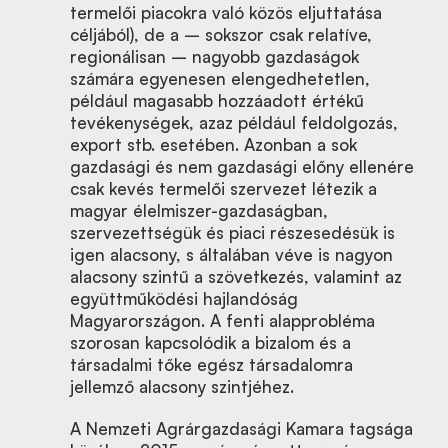
termelői piacokra való közös eljuttatása
céljából), de a – sokszor csak relatíve,
regionálisan – nagyobb gazdaságok
számára egyenesen elengedhetetlen,
például magasabb hozzáadott értékű
tevékenységek, azaz például feldolgozás,
export stb. esetében. Azonban a sok
gazdasági és nem gazdasági előny ellenére
csak kevés termelői szervezet létezik a
magyar élelmiszer-gazdaságban,
szervezettségük és piaci részesedésük is
igen alacsony, s általában véve is nagyon
alacsony szintű a szövetkezés, valamint az
együttműködési hajlandóság
Magyarországon. A fenti alapprobléma
szorosan kapcsolódik a bizalom és a
társadalmi tőke egész társadalomra
jellemző alacsony szintjéhez.
A Nemzeti Agrárgazdasági Kamara tagsága