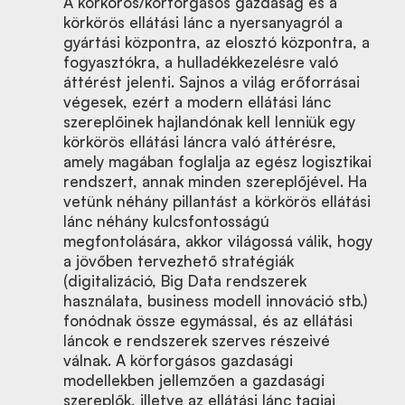
A körkörös/körforgásos gazdaság és a
körkörös ellátási lánc a nyersanyagról a
gyártási központra, az elosztó központra, a
fogyasztókra, a hulladékkezelésre való
áttérést jelenti. Sajnos a világ erőforrásai
végesek, ezért a modern ellátási lánc
szereplőinek hajlandónak kell lenniük egy
körkörös ellátási láncra való áttérésre,
amely magában foglalja az egész logisztikai
rendszert, annak minden szereplőjével. Ha
vetünk néhány pillantást a körkörös ellátási
lánc néhány kulcsfontosságú
megfontolására, akkor világossá válik, hogy
a jövőben tervezhető stratégiák
(digitalizáció, Big Data rendszerek
használata, business modell innováció stb.)
fonódnak össze egymással, és az ellátási
láncok e rendszerek szerves részeivé
válnak. A körforgásos gazdasági
modellekben jellemzően a gazdasági
szereplők, illetve az ellátási lánc tagjai