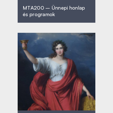
MTA200 – Ünnepi honlap
és programok