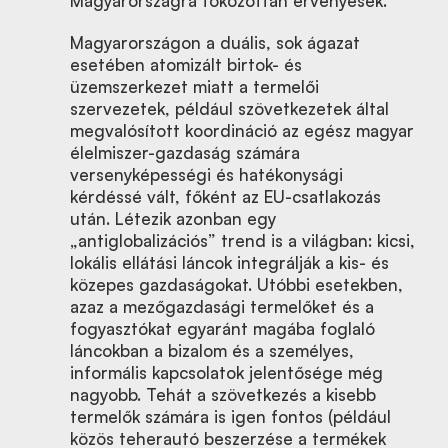
Magyarországra fokozottan érvényesek.
Magyarországon a duális, sok ágazat
esetében atomizált birtok- és
üzemszerkezet miatt a termelői
szervezetek, például szövetkezetek által
megvalósított koordináció az egész magyar
élelmiszer-gazdaság számára
versenyképességi és hatékonysági
kérdéssé vált, főként az EU-csatlakozás
után. Létezik azonban egy
„antiglobalizációs” trend is a világban: kicsi,
lokális ellátási láncok integrálják a kis- és
közepes gazdaságokat. Utóbbi esetekben,
azaz a mezőgazdasági termelőket és a
fogyasztókat egyaránt magába foglaló
láncokban a bizalom és a személyes,
informális kapcsolatok jelentősége még
nagyobb. Tehát a szövetkezés a kisebb
termelők számára is igen fontos (például
közös teherautó beszerzése a termékek