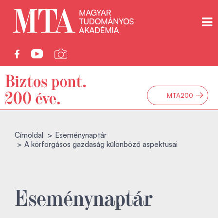
→
MTA200
Címoldal
Eseménynaptár
A körforgásos gazdaság különböző aspektusai
Eseménynaptár