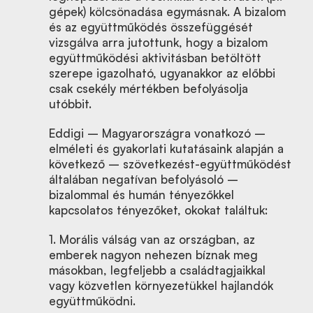
gépek) kölcsönadása egymásnak. A bizalom
és az együttműködés összefüggését
vizsgálva arra jutottunk, hogy a bizalom
együttműködési aktivitásban betöltött
szerepe igazolható, ugyanakkor az előbbi
csak csekély mértékben befolyásolja
utóbbit.
Eddigi – Magyarországra vonatkozó –
elméleti és gyakorlati kutatásaink alapján a
következő – szövetkezést-együttműködést
általában negatívan befolyásoló –
bizalommal és humán tényezőkkel
kapcsolatos tényezőket, okokat találtuk:
1. Morális válság van az országban, az
emberek nagyon nehezen bíznak meg
másokban, legfeljebb a családtagjaikkal
vagy közvetlen környezetükkel hajlandók
együttműködni.