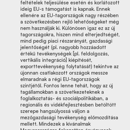
feltételek teljesülése esetén és korlátozott
ideig EU-s támogatást is kapnak. Ennek
ellenére az EU-tagországok nagy részében
a szövetkezésben rejlő lehetőségeket még
nem használják ki. Különösen igaz ez az új
tagországokra, hiszen mind elterjedtségét,
mind pedig piaci részarányát, gazdasági
jelentőségét (pl. nagyobb hozzáadott
értékű tevékenységek [pl. feldolgozás,
vertikális integráció] kiépítését,
exporttevékenység folytatását) tekintve az
újonnan csatlakozott országok messze
elmaradnak a régi EU-tagországok
szintjétől. Fontos lenne tehát, hogy az új
tagállamokban a szövetkezeteknek a
foglalkoztatás- és szociálpolitikában, a
regionális és vidékfejlesztésben betöltött
szerepe hangsúlyossá váljon a
mezőgazdasági tevékenység előmozdítása
mellett. Mindezek a kívánalmak