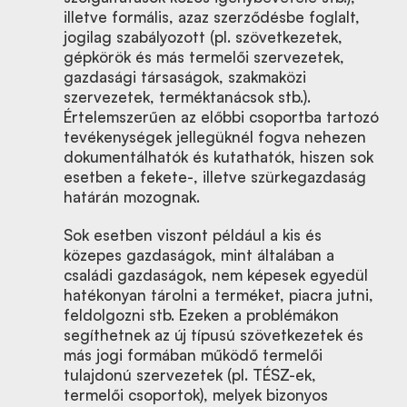
illetve formális, azaz szerződésbe foglalt,
jogilag szabályozott (pl. szövetkezetek,
gépkörök és más termelői szervezetek,
gazdasági társaságok, szakmaközi
szervezetek, terméktanácsok stb.).
Értelemszerűen az előbbi csoportba tartozó
tevékenységek jellegüknél fogva nehezen
dokumentálhatók és kutathatók, hiszen sok
esetben a fekete-, illetve szürkegazdaság
határán mozognak.
Sok esetben viszont például a kis és
közepes gazdaságok, mint általában a
családi gazdaságok, nem képesek egyedül
hatékonyan tárolni a terméket, piacra jutni,
feldolgozni stb. Ezeken a problémákon
segíthetnek az új típusú szövetkezetek és
más jogi formában működő termelői
tulajdonú szervezetek (pl. TÉSZ-ek,
termelői csoportok), melyek bizonyos