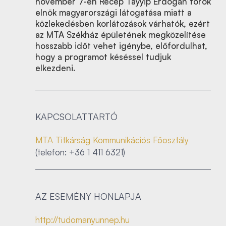
november 7-én Recep Tayyip Erdoğan török
elnök magyarországi látogatása miatt a
közlekedésben korlátozások várhatók, ezért
az MTA Székház épületének megközelítése
hosszabb időt vehet igénybe, előfordulhat,
hogy a programot késéssel tudjuk
elkezdeni.
KAPCSOLATTARTÓ
MTA Titkárság Kommunikációs Főosztály
(telefon: +36 1 411 6321)
AZ ESEMÉNY HONLAPJA
http://tudomanyunnep.hu