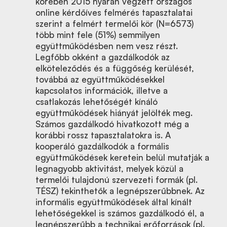
körében 2015 nyarán végzett országos
online kérdőíves felmérés tapasztalatai
szerint a felmért termelői kör (N=6573)
több mint fele (51%) semmilyen
együttműködésben nem vesz részt.
Legfőbb okként a gazdálkodók az
elköteleződés és a függőség kerülését,
továbbá az együttműködésekkel
kapcsolatos információk, illetve a
csatlakozás lehetőségét kínáló
együttműködések hiányát jelölték meg.
Számos gazdálkodó hivatkozott még a
korábbi rossz tapasztalatokra is. A
kooperáló gazdálkodók a formális
együttműködések keretein belül mutatják a
legnagyobb aktivitást, melyek közül a
termelői tulajdonú szervezeti formák (pl.
TÉSZ) tekinthetők a legnépszerűbbnek. Az
informális együttműködések által kínált
lehetőségekkel is számos gazdálkodó él, a
legnépszerűbb a technikai erőforrások (pl.