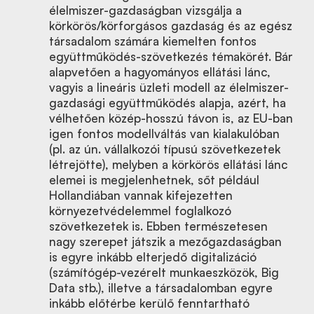
élelmiszer-gazdaságban vizsgálja a
körkörös/körforgásos gazdaság és az egész
társadalom számára kiemelten fontos
együttműködés-szövetkezés témakörét. Bár
alapvetően a hagyományos ellátási lánc,
vagyis a lineáris üzleti modell az élelmiszer-
gazdasági együttműködés alapja, azért, ha
vélhetően közép-hosszú távon is, az EU-ban
igen fontos modellváltás van kialakulóban
(pl. az ún. vállalkozói típusú szövetkezetek
létrejötte), melyben a körkörös ellátási lánc
elemei is megjelenhetnek, sőt például
Hollandiában vannak kifejezetten
környezetvédelemmel foglalkozó
szövetkezetek is. Ebben természetesen
nagy szerepet játszik a mezőgazdaságban
is egyre inkább elterjedő digitalizáció
(számítógép-vezérelt munkaeszközök, Big
Data stb.), illetve a társadalomban egyre
inkább előtérbe kerülő fenntartható