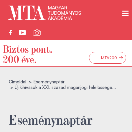
→
MTA200
Címoldal
Eseménynaptár
Új kihívások a XXI. század magánjogi felelősségé...
Eseménynaptár