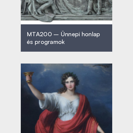
MTA200 – Ünnepi honlap
és programok