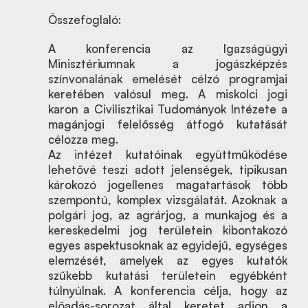
Összefoglaló:
A konferencia az Igazságügyi
Minisztériumnak a jogászképzés
színvonalának emelését célzó programjai
keretében valósul meg. A miskolci jogi
karon a Civilisztikai Tudományok Intézete a
magánjogi felelősség átfogó kutatását
célozza meg.
Az intézet kutatóinak együttműködése
lehetővé teszi adott jelenségek, tipikusan
károkozó jogellenes magatartások több
szempontú, komplex vizsgálatát. Azoknak a
polgári jog, az agrárjog, a munkajog és a
kereskedelmi jog területein kibontakozó
egyes aspektusoknak az egyidejű, egységes
elemzését, amelyek az egyes kutatók
szűkebb kutatási területein egyébként
túlnyúlnak. A konferencia célja, hogy az
előadás-sorozat által keretet adjon a