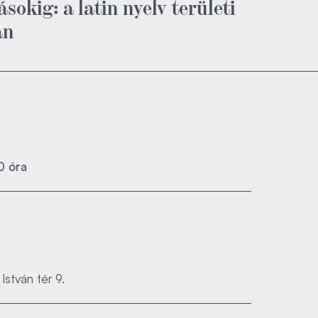
sokig: a latin nyelv területi
an
0 óra
István tér 9.