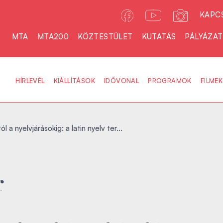
KAPC
MTA
MTA200
KÖZTESTÜLET
KUTATÁS
PÁLYÁZA
HÍRLEVÉL
KIÁLLÍTÁSOK
IDŐVONAL
PROGRAMOK
FILMEK
ól a nyelvjárásokig: a latin nyelv ter...
r