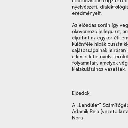
adatbázisban rögzített 
nyelvészeti, dialektológ
eredményeit.
Az előadás során így vég
oknyomozó jellegű út, am
eljuthat az egykor élt e
különféle hibák puszta ki
sajátosságainak leírásán
a kései latin nyelv terü
folyamatait, amelyek vég
kialakulásához vezettek.
Előadók:
A „Lendület” Számítógép
Adamik Béla (vezető kuta
Nóra