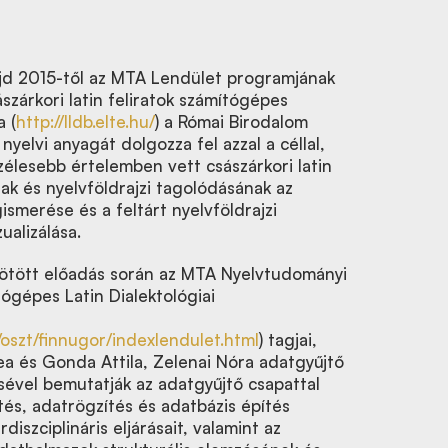
jd 2015-től az MTA Lendület programjának
zárkori latin feliratok számítógépes
a (
http://lldb.elte.hu/
) a Római Birodalom
n nyelvi anyagát dolgozza fel azzal a céllal,
zélesebb értelemben vett császárkori latin
nak és nyelvföldrajzi tagolódásának az
smerése és a feltárt nyelvföldrajzi
ualizálása.
ötött előadás során az MTA Nyelvtudományi
tógépes Latin Dialektológiai
oszt/finnugor/indexlendulet.html
) tagjai,
ea és Gonda Attila, Zelenai Nóra adatgyűjtő
vel bemutatják az adatgyűjtő csapattal
és, adatrögzítés és adatbázis építés
diszciplináris eljárásait, valamint az