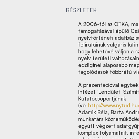
RÉSZLETEK
A 2006-tól az OTKA, ma
támogatásával épülő Csás
nyelvtörténeti adatbázis
feliratainak vulgáris lati
hogy lehetővé váljon a s
nyelv területi változásai
eddiginél alaposabb megi
tagolódások többrétű viz
A prezentációval egybek
Intézet ’Lendület’ Számí
Kutatócsoportjának
(vö.
http://www.nytud.hu/
Adamik Béla, Barta Andr
munkatárs közreműködésé
együtt végzett adatgyűjt
komplex folyamatait, inter