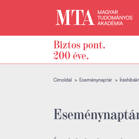
Címoldal
Eseménynaptár
Íráshibákt
Eseménynaptá