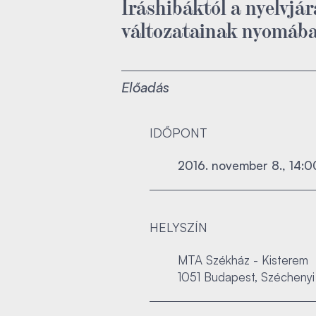
Íráshibáktól a nyelvjárá
változatainak nyomáb
Előadás
IDŐPONT
2016. november 8., 14:0
HELYSZÍN
MTA Székház - Kisterem
1051 Budapest, Széchenyi 