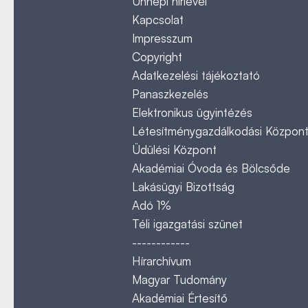
Ünnepi hírlevél
Kapcsolat
Impresszum
Copyright
Adatkezelési tájékoztató
Panaszkezelés
Elektronikus ügyintézés
Létesítménygazdálkodási Közpon
Üdülési Központ
Akadémiai Óvoda és Bölcsőde
Lakásügyi Bizottság
Adó 1%
Téli igazgatási szünet
------------
Hírarchívum
Magyar Tudomány
Akadémiai Értesítő