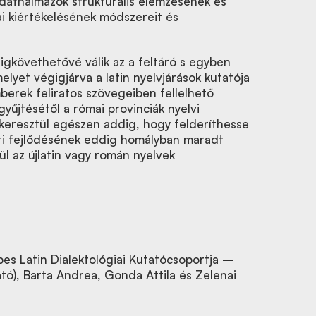
adathalmazok strukturális elemzésének és
iai kiértékelésének módszereit és
igkövethetővé válik az a feltáró s egyben
elyet végigjárva a latin nyelvjárások kutatója
mberek feliratos szövegeiben fellelhető
gyűjtésétől a római provinciák nyelvi
 keresztül egészen addig, hogy felderíthesse
leti fejlődésének eddig homályban maradt
ül az újlatin vagy román nyelvek
es Latin Dialektológiai Kutatócsoportja –
tó), Barta Andrea, Gonda Attila és Zelenai