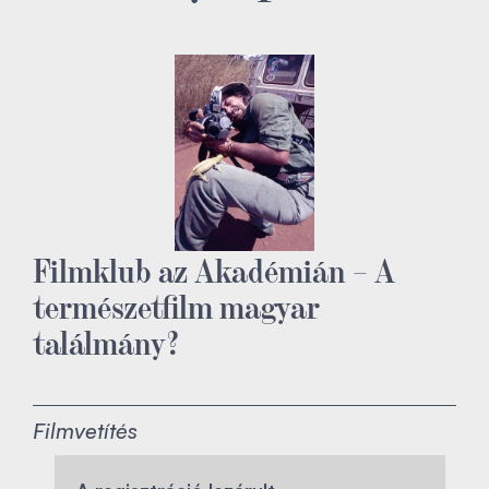
Filmklub az Akadémián – A
természetfilm magyar
találmány?
Filmvetítés