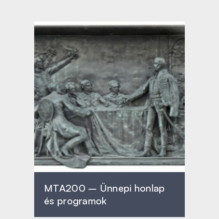
MTA200 – Ünnepi honlap
és programok