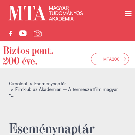
→
MTA200
Címoldal
Eseménynaptár
Filmklub az Akadémián – A természetfilm magyar
t...
Eseménynaptár