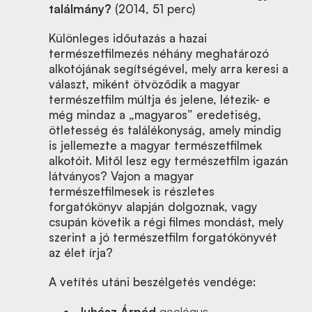
találmány?
(2014, 51 perc)
Különleges időutazás a hazai
természetfilmezés néhány meghatározó
alkotójának segítségével, mely arra keresi a
választ, miként ötvöződik a magyar
természetfilm múltja és jelene, létezik- e
még mindaz a „magyaros” eredetiség,
ötletesség és találékonyság, amely mindig
is jellemezte a magyar természetfilmek
alkotóit. Mitől lesz egy természetfilm igazán
látványos? Vajon a magyar
természetfilmesek is részletes
forgatókönyv alapján dolgoznak, vagy
csupán követik a régi filmes mondást, mely
szerint a jó természetfilm forgatókönyvét
az élet írja?
A vetítés utáni beszélgetés vendége:
Juhász Árpád
geológus