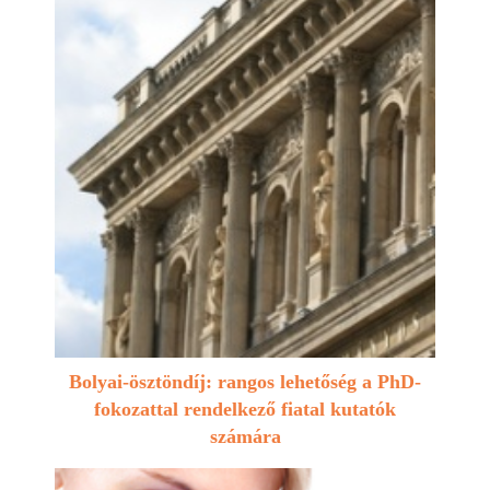
Bolyai-ösztöndíj: rangos lehetőség a PhD-
fokozattal rendelkező fiatal kutatók
számára