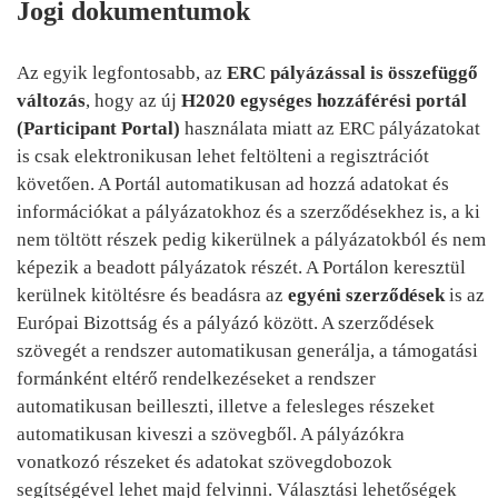
Jogi dokumentumok
Az egyik legfontosabb, az
ERC pályázással is összefüggő
változás
, hogy az új
H2020 egységes hozzáférési portál
(Participant Portal)
használata miatt az ERC pályázatokat
is csak elektronikusan lehet feltölteni a regisztrációt
követően. A Portál automatikusan ad hozzá adatokat és
információkat a pályázatokhoz és a szerződésekhez is, a ki
nem töltött részek pedig kikerülnek a pályázatokból és nem
képezik a beadott pályázatok részét. A Portálon keresztül
kerülnek kitöltésre és beadásra az
egyéni szerződések
is az
Európai Bizottság és a pályázó között. A szerződések
szövegét a rendszer automatikusan generálja, a támogatási
formánként eltérő rendelkezéseket a rendszer
automatikusan beilleszti, illetve a felesleges részeket
automatikusan kiveszi a szövegből. A pályázókra
vonatkozó részeket és adatokat szövegdobozok
segítségével lehet majd felvinni. Választási lehetőségek