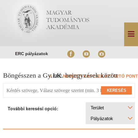
ERC pályázatok
Böngésszen a Gy.I.K. bejegyzések között
//
ERC
NEMZETI KAPCSOLATTARTÓ PONT
KERESÉS
Terület
További keresési opció:
Pályázatok