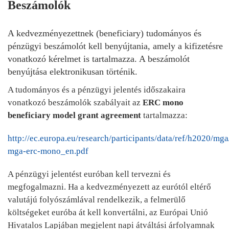
Beszámolók
A kedvezményezettnek (beneficiary) tudományos és
pénzügyi beszámolót kell benyújtania, amely a kifizetésre
vonatkozó kérelmet is tartalmazza. A beszámolót
benyújtása elektronikusan történik.
A tudományos és a pénzügyi jelentés időszakaira
vonatkozó beszámolók szabályait az
ERC mono
beneficiary model grant agreement
tartalmazza:
http://ec.europa.eu/research/participants/data/ref/h2020/mg
mga-erc-mono_en.pdf
A pénzügyi jelentést euróban kell tervezni és
megfogalmazni. Ha a kedvezményezett az eurótól eltérő
valutájú folyószámlával rendelkezik, a felmerülő
költségeket euróba át kell konvertálni, az Európai Unió
Hivatalos Lapjában megjelent napi átváltási árfolyamnak