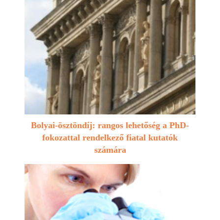
Bolyai-ösztöndíj: rangos lehetőség a PhD-
fokozattal rendelkező fiatal kutatók
számára