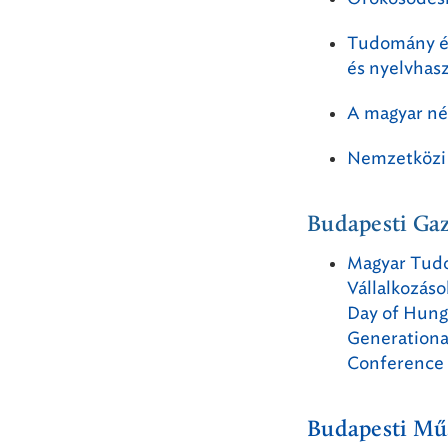
Tudomány és
és nyelvhas
A magyar né
Nemzetközi 
Budapesti Ga
Magyar Tudo
Vállalkozáso
Day of Hunga
Generational
Conference
Budapesti Mű