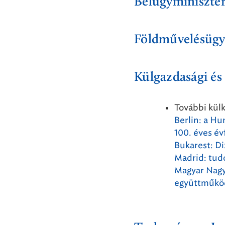
Belügyminiszté
Földművelésügy
Külgazdasági és
További kül
Berlin: a H
100. éves év
Bukarest: D
Madrid: tud
Magyar Nagy
együttműkö