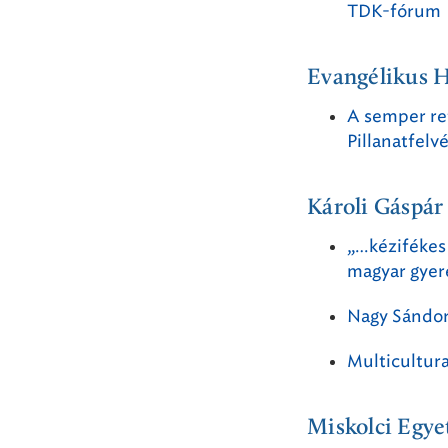
TDK-fórum
Evangélikus 
A semper re
Pillanatfelv
Károli Gáspá
„…kézifékes 
magyar gyer
Nagy Sándor
Multicultur
Miskolci Egy