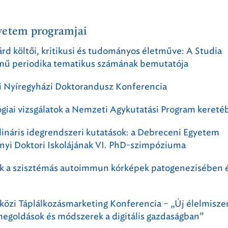
yetem programjai
árd költői, kritikusi és tudományos életműve: A Studia
című periodika tematikus számának bemutatója
i Nyíregyházi Doktorandusz Konferencia
giai vizsgálatok a Nemzeti Agykutatási Program kereté
lináris idegrendszeri kutatások: a Debreceni Egyetem
yi Doktori Iskolájának VI. PhD-szimpóziuma
k a szisztémás autoimmun kórképek patogenezisében é
közi Táplálkozásmarketing Konferencia – „Új élelmisze
megoldások és módszerek a digitális gazdaságban”