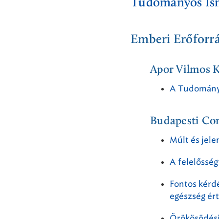
Tudományos Isme
Emberi Erőforr
Apor Vilmos K
A Tudomány 
Budapesti Co
Múlt és jele
A felelősség
Fontos kérd
egészség ér
Örökösödési