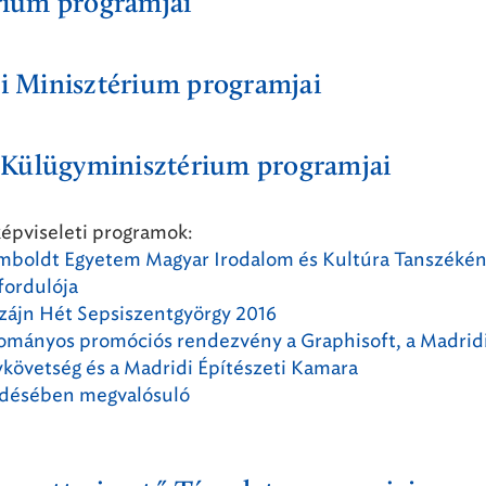
rium programjai
i Minisztérium programjai
 Külügyminisztérium programjai
képviseleti programok:
umboldt Egyetem Magyar Irodalom és Kultúra Tanszéké
fordulója
izájn Hét Sepsiszentgyörgy 2016
ományos promóciós rendezvény a Graphisoft, a Madrid
követség és a Madridi Építészeti Kamara
désében megvalósuló