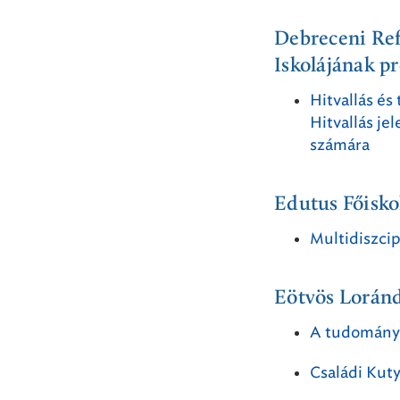
Debreceni Re
Iskolájának p
Hitvallás és
Hitvallás jel
számára
Edutus Főisko
Multidiszci
Eötvös Lorán
A tudományo
Családi Kut