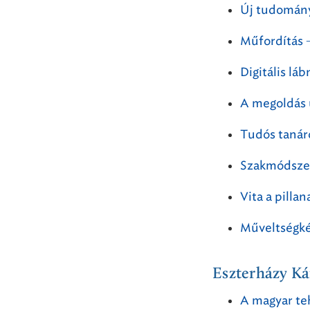
Új tudomány
Műfordítás 
Digitális lá
A megoldás 
Tudós tanár
Szakmódszer
Vita a pillan
Műveltségké
Eszterházy K
A magyar te