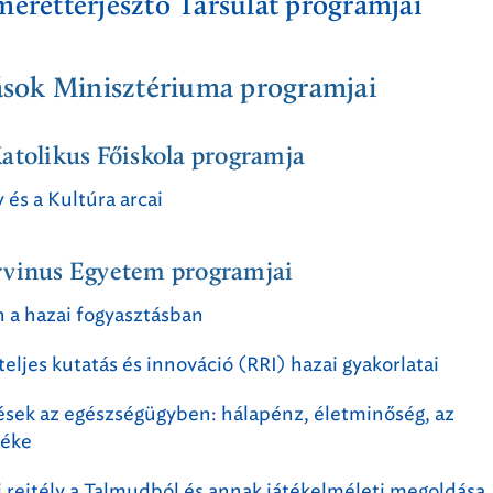
retterjesztő Társulat programjai
ások Minisztériuma programjai
atolikus Főiskola programja
és a Kultúra arcai
rvinus Egyetem programjai
n a hazai fogyasztásban
teljes kutatás és innováció (RRI) hazai gyakorlatai
ések az egészségügyben: hálapénz, életminőség, az
téke
 rejtély a Talmudból és annak játékelméleti megoldása