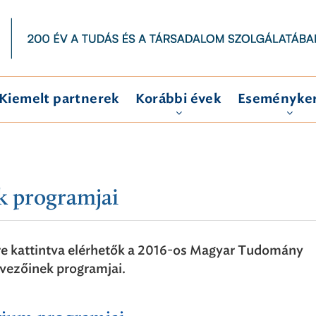
Kiemelt partnerek
Korábbi évek
Eseményke
k programjai
kre kattintva elérhetők a 2016-os Magyar Tudomány
vezőinek programjai.