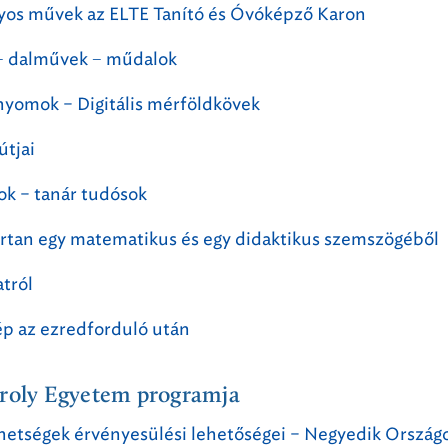
os művek az ELTE Tanító és Óvóképző Karon
− dalművek − műdalok
bnyomok – Digitális mérföldkövek
útjai
ok – tanár tudósok
tan egy matematikus és egy didaktikus szemszögéből
atról
p az ezredforduló után
ároly Egyetem programja
hetségek érvényesülési lehetőségei – Negyedik Ország