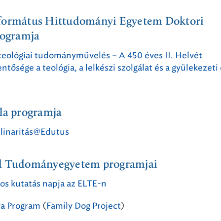
formátus Hittudományi Egyetem Doktori
rogramja
 teológiai tudományművelés – A 450 éves II. Helvét
entősége a teológia, a lelkészi szolgálat és a gyülekezeti 
la programja
plinaritás@Edutus
d Tudományegyetem programjai
s kutatás napja az ELTE-n
ya Program
(
Family Dog Project
)