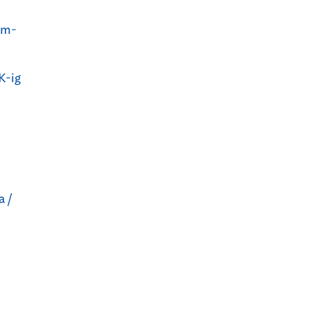
om-
K-ig
a /