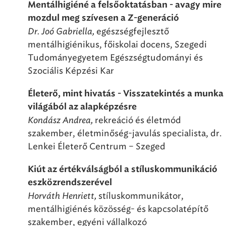
Mentálhigiéné a felsőoktatásban - avagy mire
mozdul meg szívesen a Z-generáció
Dr. Joó Gabriella,
egészségfejlesztő
mentálhigiénikus, főiskolai docens, Szegedi
Tudományegyetem Egészségtudományi és
Szociális Képzési Kar
Életerő, mint hivatás - Visszatekintés a munka
világából az alapképzésre
Kondász Andrea,
rekreáció és életmód
szakember, életminőség-javulás specialista, dr.
Lenkei Életerő Centrum – Szeged
Kiút az értékválságból a stíluskommunikáció
eszközrendszerével
Horváth Henriett,
stíluskommunikátor,
mentálhigiénés közösség- és kapcsolatépítő
szakember, egyéni vállalkozó