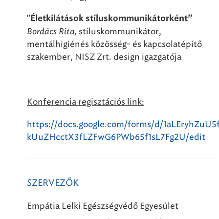
"Életkilátások stíluskommunikátorként”
Bordács Rita,
stíluskommunikátor,
mentálhigiénés közösség- és kapcsolatépítő
szakember, NISZ Zrt. design igazgatója
Konferencia regisztációs link:
https://docs.google.com/forms/d/1aLEryhZuU5
kUuZHcctX3fLZFwG6PWb65f1sL7Fg2U/edit
SZERVEZŐK
Empátia Lelki Egészségvédő Egyesület