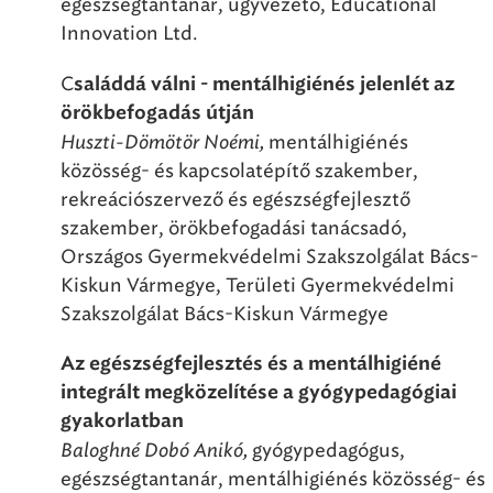
egészségtantanár, ügyvezető, Educational
Innovation Ltd.
C
saláddá válni - mentálhigiénés jelenlét az
örökbefogadás útján
Huszti-Dömötör Noémi,
mentálhigiénés
közösség- és kapcsolatépítő szakember,
rekreációszervező és egészségfejlesztő
szakember, örökbefogadási tanácsadó,
Országos Gyermekvédelmi Szakszolgálat Bács-
Kiskun Vármegye, Területi Gyermekvédelmi
Szakszolgálat Bács-Kiskun Vármegye
Az egészségfejlesztés és a mentálhigiéné
integrált megközelítése a gyógypedagógiai
gyakorlatban
Baloghné Dobó Anikó,
gyógypedagógus,
egészségtantanár, mentálhigiénés közösség- és