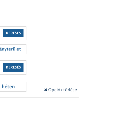
KERESÉS
nyterület
KERESÉS
a héten
Opciók törlése