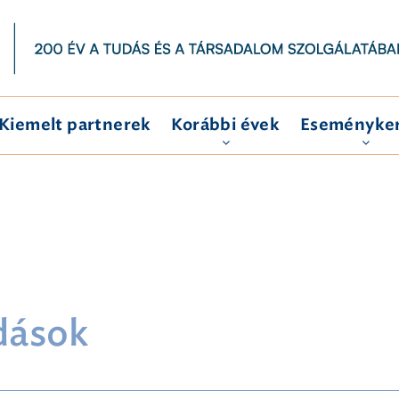
Kiemelt partnerek
Korábbi évek
Eseményke
dások