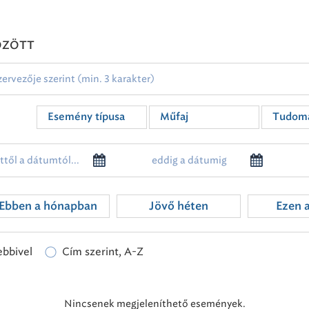
ÖZÖTT
Esemény típusa
Műfaj
Tudomá
Ebben a hónapban
Jövő héten
Ezen 
ebbivel
Cím szerint, A-Z
Nincsenek megjeleníthető események.