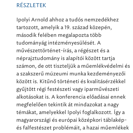
RÉSZLETEK
Ipolyi Arnold ahhoz a tudós nemzedékhez
tartozott, amelyik a 19. század közepén,
második felében megalapozta több
tudományág intézményesülését. A
művészettörténet-írás, a régészet és a
néprajztudomány is alapítói között tartja
számon, de ott tiszteljük a műemlékvédelmi és
a szakszerű múzeumi munka kezdeményezői
között is. Kitűnő történeti és kvalitásérzékkel
gyűjtött régi festészeti vagy iparművészeti
alkotásokat is. A konferencia előadásai ennek
megfelelően tekintik át mindazokat a nagy
témákat, amelyekkel Ipolyi foglalkozott. Így a
magyarországi és európai középkori táblakép-
és falfestészet problémáit, a hazai műemlékek