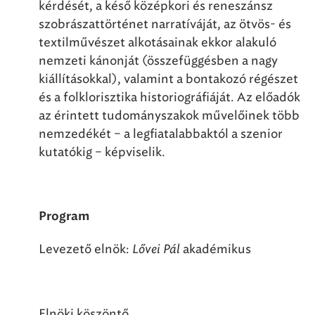
kérdését, a késő középkori és reneszánsz
szobrászattörténet narratíváját, az ötvös- és
textilművészet alkotásainak ekkor alakuló
nemzeti kánonját (összefüggésben a nagy
kiállításokkal), valamint a bontakozó régészet
és a folklorisztika historiográfiáját. Az előadók
az érintett tudományszakok művelőinek több
nemzedékét – a legfiatalabbaktól a szenior
kutatókig – képviselik.
Program
Levezető elnök:
Lővei Pál
akadémikus
Elnöki köszöntő