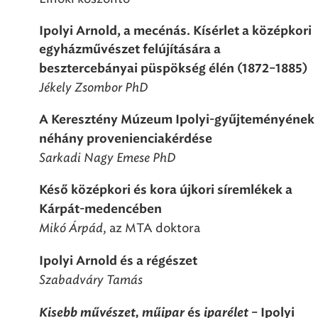
Ipolyi Arnold, a mecénás. Kísérlet a középkori
egyházművészet felújítására a
besztercebányai püspökség élén (1872
–
1885)
Jékely Zsombor PhD
A Keresztény Múzeum Ipolyi-gyűjteményének
néhány provenienciakérdése
Sarkadi Nagy Emese PhD
Késő középkori és kora újkori síremlékek a
Kárpát-medencében
Mikó Árpád
, az MTA doktora
Ipolyi Arnold és a régészet
Szabadváry Tamás
Kisebb művészet, műipar
iparélet
és
– Ipolyi