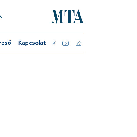
reső
Kapcsolat