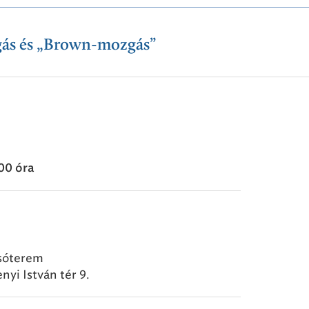
ás és „Brown-mozgás”
:00 óra
sóterem
yi István tér 9.