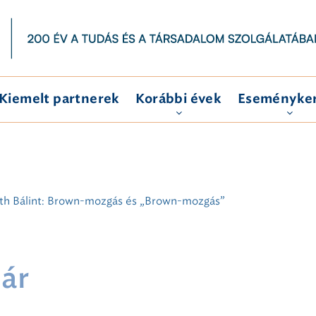
Kiemelt partnerek
Korábbi évek
Eseményke
th Bálint: Brown-mozgás és „Brown-mozgás”
ár