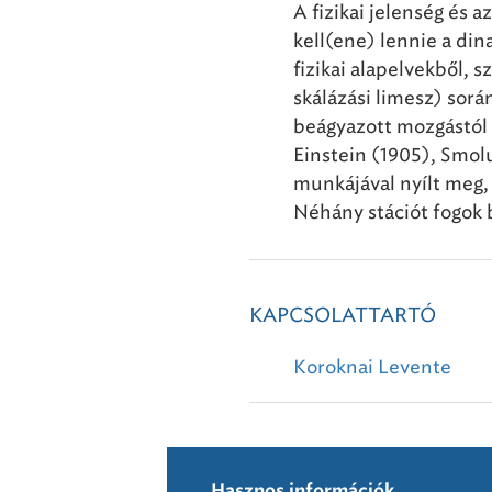
A fizikai jelenség és 
kell(ene) lennie a di
fizikai alapelvekből, 
skálázási limesz) sor
beágyazott mozgástól 
Einstein (1905), Smol
munkájával nyílt meg,
Néhány stációt fogok 
KAPCSOLATTARTÓ
Koroknai Levente
Hasznos információk