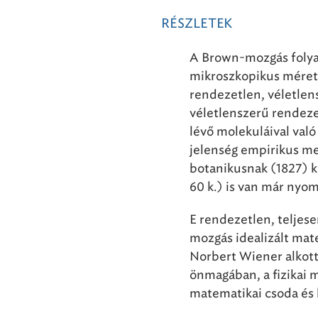
RÉSZLETEK
A Brown-mozgás folya
mikroszkopikus méretű
rendezetlen, véletlen
véletlenszerű rendez
lévő molekuláival val
jelenség empirikus me
botanikusnak (1827) kö
60 k.) is van már nyo
E rendezetlen, teljes
mozgás idealizált mat
Norbert Wiener alkott
önmagában, a fizikai m
matematikai csoda és 