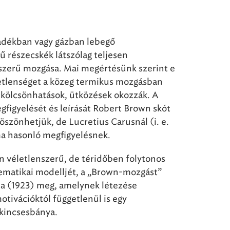
dékban vagy gázban lebegő
 részecskék látszólag teljesen
szerű mozgása. Mai megértésünk szerint e
etlenséget a közeg termikus mozgásban
ó kölcsönhatások, ütközések okozzák. A
gfigyelését és leírását Robert Brown skót
szönhetjük, de Lucretius Carusnál (i. e.
ma hasonló megfigyelésnek.
en véletlenszerű, de téridőben folytonos
ematikai modelljét, a „Brown-mozgást”
a (1923) meg, amelynek létezése
otivációktól függetlenül is egy
kincsesbánya.