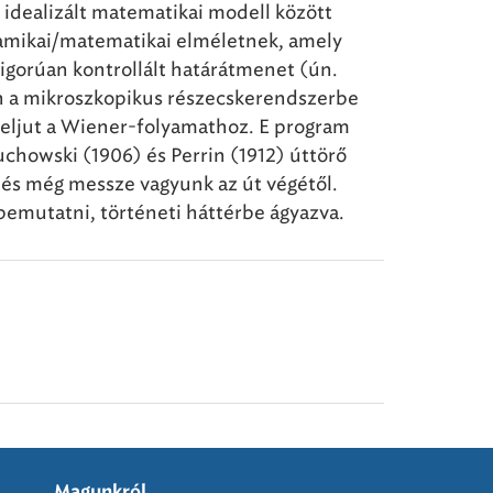
az idealizált matematikai modell között
namikai/matematikai elméletnek, amely
szigorúan kontrollált határátmenet (ún.
án a mikroszkopikus részecskerendszerbe
eljut a Wiener-folyamathoz. E program
uchowski (1906) és Perrin (1912) úttörő
 és még messze vagyunk az út végétől.
bemutatni, történeti háttérbe ágyazva.
Magunkról