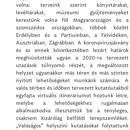
volna: terveink szerint könyvtárakat,
levéltárakat, múzeumi gyűjteményeket
kerestünk volna föl Magyarországon és a
szomszédos országokban, többek között
Erdélyben és a Partiumban, a Felvidéken,
Ausztriában, Zágrábban. A koronavírusjárvány
és az ennek következtében lezárt határok
meghiúsították ugyan a 2020-ra tervezett
utazások túlnyomó részét, a megváltozott
helyzet ugyanakkor más téren és más szinten
nyitott lehetőségeket munkánk számára. A
valós térben és időben tervezett kutatóutakból
egyfajta virtuális itineráriumot hoztunk létre,
melybe a lehetőségekhez rugalmasan
alkalmazkodva illesztettük be a tényleges,
csaknem kizárólag belföldi terepszemléket.
„Valóságos” helyszíni kutatásokat folytattunk