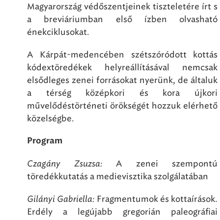
Magyarország védőszentjeinek tiszteletére írt s
a breviáriumban első ízben olvasható
énekciklusokat.
A Kárpát-medencében szétszóródott kottás
kódextöredékek helyreállításával nemcsak
elsődleges zenei forrásokat nyerünk, de általuk
a térség középkori és kora újkori
művelődéstörténeti örökségét hozzuk elérhető
közelségbe.
Program
Czagány Zsuzsa:
A zenei szempontú
töredékkutatás a medievisztika szolgálatában
Gilányi Gabriella:
Fragmentumok és kottaírások.
Erdély a legújabb gregorián paleográfiai