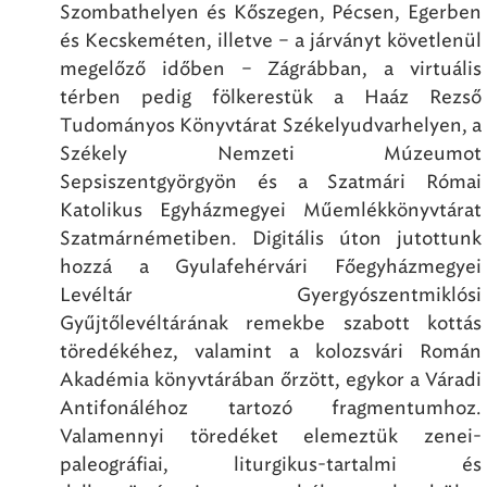
Szombathelyen és Kőszegen, Pécsen, Egerben
és Kecskeméten, illetve – a járványt követlenül
megelőző időben – Zágrábban, a virtuális
térben pedig fölkerestük a Haáz Rezső
Tudományos Könyvtárat Székelyudvarhelyen, a
Székely Nemzeti Múzeumot
Sepsiszentgyörgyön és a Szatmári Római
Katolikus Egyházmegyei Műemlékkönyvtárat
Szatmárnémetiben. Digitális úton jutottunk
hozzá a Gyulafehérvári Főegyházmegyei
Levéltár Gyergyószentmiklósi
Gyűjtőlevéltárának remekbe szabott kottás
töredékéhez, valamint a kolozsvári Román
Akadémia könyvtárában őrzött, egykor a Váradi
Antifonáléhoz tartozó fragmentumhoz.
Valamennyi töredéket elemeztük zenei-
paleográfiai, liturgikus-tartalmi és