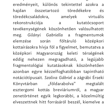
eredményeit, különös tekintettel azokra a
hajdan összetartozó töredékekre és
töredékcsaládokra, amelyek virtuális
rekonstrukciója a kutatócsoport
tevékenységének köszönhetően valósulhatott
meg.
Gilányi Gabriella
a fragmentumok
elemzése során föltáruló középkori
kottaírásokra hívja föl a figyelmet, bemutatva a
középkori Magyarország keleti térségének
eddig nehezen megragadható, a legújabb
fragmentológiai kutatásoknak köszönhetően
azonban egyre kézzelfoghatóbban tapintható
notációtípusait.
Szoliva Gábriel
a zágrábi Érseki
Könyvtárban „földarabolva” megtalált
esztergomi kottás breviáriumról, a magyar
zenetörténet egyik legkorábbi, a közelmúltig
elveszettnek hitt forrásáról beszél, kiemelve a