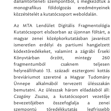
dallamtörténeti szempontból, s megkezdtük a
monografikus földolgozás eredményeinek
közzétételét a kutatócsoport weboldalán.
Az MTA Lendület Digitális Fragmentológia
Kutatócsoport elsősorban az újonnan föltárt, a
magyar zenei középkorkutatásban javarészt
ismeretlen erdélyi és partiumi hangjelzett
kódextöredékeket, valamint a zágrábi Érseki
Könyvtárban őrzött, mintegy 260
fragmentumból csaknem teljesen
helyreállítható 13. századi esztergomi kottás
breviáriumot szeretné a Magyar Tudomány
Ünnepe alkalmából tervezett ülésszakán
bemutatni. Az ülésszak három előadásból áll:
Czagány Zsuzsa
, a kutatócsoport vezetője
bevezetőjében összefoglalja a zenei
szempontú töredékkutatás legfrissebb