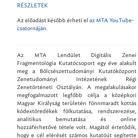
RÉSZLETEK
Az előadást később érheti el
az MTA YouTube-
csatornáján.
Az MTA Lendület Digitális Zenei
Fragmentológia Kutatócsoport egy éve alakult
meg a Bölcsészettudományi Kutatóközpont
Zenetudományi Intézetének Régi
Zenetörténeti Osztályán. A megalakulásakor
megfogalmazott legfőbb célja a középkori
Magyar Királyság területén fönnmaradt kottás
kódextöredékek fölkutatása, rendszerezése,
analitikus bemutatása és online
hozzáférhetővé tétele volt. Magától értetődik,
hogy e cél elérését számos kutatóút segítette