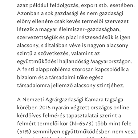
azaz például feldolgozás, export stb. esetében.
Azonban a sok gazdasági és nem gazdasági
előny ellenére csak kevés termelői szervezet
létezik a magyar élelmiszer-gazdaságban,
szervezettségük és piaci részesedésük is igen
alacsony, s általában véve is nagyon alacsony
szintű a szövetkezés, valamint az
együttműködési hajlandóság Magyarországon.
A fenti alapprobléma szorosan kapcsolódik a
bizalom és a társadalmi tőke egész
társadalomra jellemző alacsony szintjéhez.
A Nemzeti Agrárgazdasági Kamara tagsága
körében 2015 nyarán végzett országos online
kérdőíves felmérés tapasztalatai szerint a
felmért termelői kör (N=6573) több mint fele
(51%) semmilyen együttműködésben nem vesz