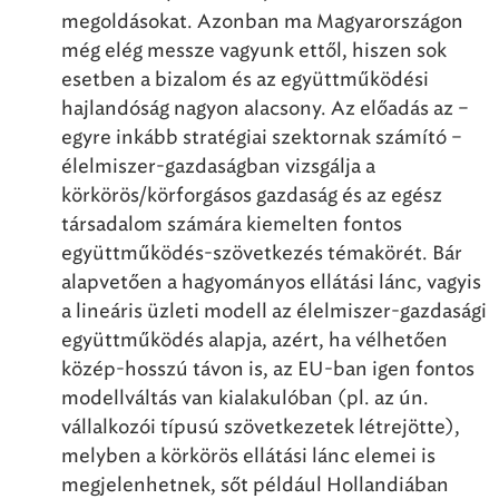
megoldásokat. Azonban ma Magyarországon
még elég messze vagyunk ettől, hiszen sok
esetben a bizalom és az együttműködési
hajlandóság nagyon alacsony. Az előadás az –
egyre inkább stratégiai szektornak számító –
élelmiszer-gazdaságban vizsgálja a
körkörös/körforgásos gazdaság és az egész
társadalom számára kiemelten fontos
együttműködés-szövetkezés témakörét. Bár
alapvetően a hagyományos ellátási lánc, vagyis
a lineáris üzleti modell az élelmiszer-gazdasági
együttműködés alapja, azért, ha vélhetően
közép-hosszú távon is, az EU-ban igen fontos
modellváltás van kialakulóban (pl. az ún.
vállalkozói típusú szövetkezetek létrejötte),
melyben a körkörös ellátási lánc elemei is
megjelenhetnek, sőt például Hollandiában