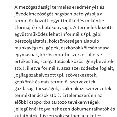
A mezőgazdasági termelés eredményét és
jövedelmezőségét nagyban befolyásolja a
termelők közötti együttműködés mikéntje
(formája) és hatékonysága. A termelők közötti
együttműködés lehet informális (pl. gépi
bérszolgáltatás, kölcsönösségen alapuló
munkavégzés, gépek, eszközök kölcsönadása
egymásnak, közös inputbeszerzés, illetve
értékesítés, szolgáltatások közös igénybevétele
stb.), illetve formális, azaz szerződésbe foglalt,
jogilag szabályozott (pl. szövetkezetek,
gépkörök és más termelői szervezetek,
gazdasági társaságok, szakmaközi szervezetek,
terméktanácsok stb.). Értelemszerűen az
előbbi csoportba tartozó tevékenységek
jellegüknél fogva nehezen dokumentálhatók és
kutathatók, hiszen sok esetben a fekete-,