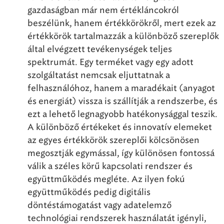
gazdaságban már nem értékláncokról
beszélünk, hanem értékkörökről, mert ezek az
értékkörök tartalmazzák a különböző szereplők
által elvégzett tevékenységek teljes
spektrumát. Egy terméket vagy egy adott
szolgáltatást nemcsak eljuttatnak a
felhasználóhoz, hanem a maradékait (anyagot
és energiát) vissza is szállítják a rendszerbe, és
ezt a lehető legnagyobb hatékonysággal teszik.
A különböző értékeket és innovatív elemeket
az egyes értékkörök szereplői kölcsönösen
megosztják egymással, így különösen fontossá
válik a széles körű kapcsolati rendszer és
együttműködés megléte. Az ilyen fokú
együttműködés pedig digitális
döntéstámogatást vagy adatelemző
technológiai rendszerek használatát igényli,