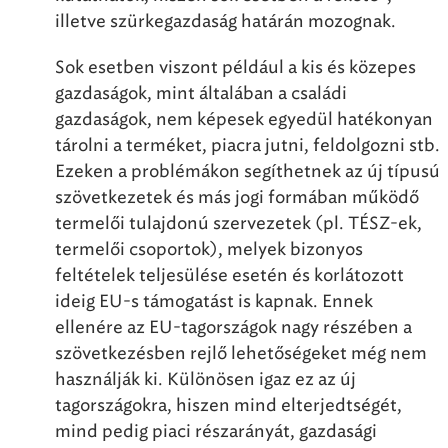
illetve szürkegazdaság határán mozognak.
Sok esetben viszont például a kis és közepes
gazdaságok, mint általában a családi
gazdaságok, nem képesek egyedül hatékonyan
tárolni a terméket, piacra jutni, feldolgozni stb.
Ezeken a problémákon segíthetnek az új típusú
szövetkezetek és más jogi formában működő
termelői tulajdonú szervezetek (pl. TÉSZ-ek,
termelői csoportok), melyek bizonyos
feltételek teljesülése esetén és korlátozott
ideig EU-s támogatást is kapnak. Ennek
ellenére az EU-tagországok nagy részében a
szövetkezésben rejlő lehetőségeket még nem
használják ki. Különösen igaz ez az új
tagországokra, hiszen mind elterjedtségét,
mind pedig piaci részarányát, gazdasági