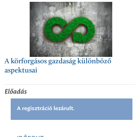
A körforgásos gazdaság különböző
aspektusai
Előadás
A regisztráció lezárult.