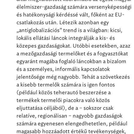
élelmiszer-gazdaság számára versenyképességi
és hatékonysági kérdéssé vált, főként az EU-
csatlakozás után. Létezik azonban egy
„antiglobalizációs” trend is a világban: kicsi,
lokális ellátási láncok integrálják a kis- és
közepes gazdaságokat. Utóbbi esetekben, azaz
a mezőgazdasági termelőket és a fogyasztókat
egyaránt magába foglaló láncokban a bizalom
és a személyes, informális kapcsolatok
jelentősége még nagyobb. Tehát a szövetkezés
a kisebb termelők számára is igen fontos
(például közös teherautó beszerzése a
termékek termelői piacokra való közös
eljuttatása céljából), de a – sokszor csak
relatíve, regionálisan – nagyobb gazdaságok
számára egyenesen elengedhetetlen, például
magasabb hozzáadott értékű tevékenységek,