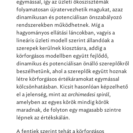
egymással, így az üzleti ökoszisztémák
folyamatosan újratervezhetik magukat, azaz
dinamikusan és potenciálisan önszabályozó
rendszerekben működhetnek. Míg a
hagyományos ellátási láncokban, vagyis a
lineáris üzleti modell szerint állandóak a
szerepek kerülnek kiosztásra, addig a
körforgásos modellben együtt fejlődő,
dinamikus és potenciálisan önálló szereplőkről
beszélhetünk, ahol a szereplők együtt hoznak
létre körforgásos értékáramokat egymással
kölcsönhatásban. Kicsit hasonlóan képzelhető
el a jelenség, mint az
archimedesi spirál
,
amelyben az egyes körök mindig körök
maradnak, de folyton egy magasabb szintre
lépnek az értékskálán.
A fentiek szerint tehát a körforgásos