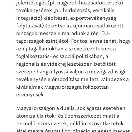
jelentőségét (pl. nagyobb hozzáadott értékű
tevékenységek [pl. feldolgozás, vertikális
integráció] kiépítését, exporttevékenység
folytatását) tekintve az újonnan csatlakozott
országok messze elmaradnak a régi EU-
tagországok szintjétől. Fontos lenne tehát, hogy
az új tagállamokban a szövetkezeteknek a
foglalkoztatás- és szociálpolitikában, a
regionális és vidékfejlesztésben betöltött
szerepe hangsúlyossá váljon a mezőgazdasági
tevékenység előmozdítása mellett. Mindezek a
kívánalmak Magyarországra fokozottan
érvényesek.
Magyarországon a duális, sok ágazat esetében
atomizált birtok- és üzemszerkezet miatt a
termelői szervezetek, például szövetkezetek
által megvalósított koordináció az egész magyar