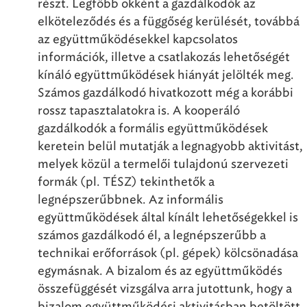
részt. Legfőbb okként a gazdálkodók az
elköteleződés és a függőség kerülését, továbbá
az együttműködésekkel kapcsolatos
információk, illetve a csatlakozás lehetőségét
kínáló együttműködések hiányát jelölték meg.
Számos gazdálkodó hivatkozott még a korábbi
rossz tapasztalatokra is. A kooperáló
gazdálkodók a formális együttműködések
keretein belül mutatják a legnagyobb aktivitást,
melyek közül a termelői tulajdonú szervezeti
formák (pl. TÉSZ) tekinthetők a
legnépszerűbbnek. Az informális
együttműködések által kínált lehetőségekkel is
számos gazdálkodó él, a legnépszerűbb a
technikai erőforrások (pl. gépek) kölcsönadása
egymásnak. A bizalom és az együttműködés
összefüggését vizsgálva arra jutottunk, hogy a
bizalom együttműködési aktivitásban betöltött