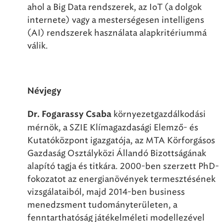
ahol a Big Data rendszerek, az IoT (a dolgok
internete) vagy a mesterségesen intelligens
(AI) rendszerek használata alapkritériummá
válik.
Névjegy
környezetgazdálkodási
Dr. Fogarassy Csaba
mérnök, a SZIE Klímagazdasági Elemző- és
Kutatóközpont igazgatója, az MTA Körforgásos
Gazdaság Osztályközi Állandó Bizottságának
alapító tagja és titkára. 2000-ben szerzett PhD-
fokozatot az energianövények termesztésének
vizsgálataiból, majd 2014-ben business
menedzsment tudományterületen, a
fenntarthatóság játékelméleti modellezével