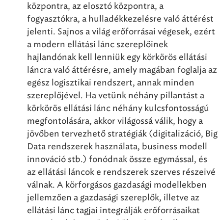
központra, az elosztó központra, a
fogyasztókra, a hulladékkezelésre való áttérést
jelenti. Sajnos a világ erőforrásai végesek, ezért
a modern ellátási lánc szereplőinek
hajlandónak kell lenniük egy körkörös ellátási
láncra való áttérésre, amely magában foglalja az
egész logisztikai rendszert, annak minden
szereplőjével. Ha vetünk néhány pillantást a
körkörös ellátási lánc néhány kulcsfontosságú
megfontolására, akkor világossá válik, hogy a
jövőben tervezhető stratégiák (digitalizáció, Big
Data rendszerek használata, business modell
innováció stb.) fonódnak össze egymással, és
az ellátási láncok e rendszerek szerves részeivé
válnak. A körforgásos gazdasági modellekben
jellemzően a gazdasági szereplők, illetve az
ellátási lánc tagjai integrálják erőforrásaikat