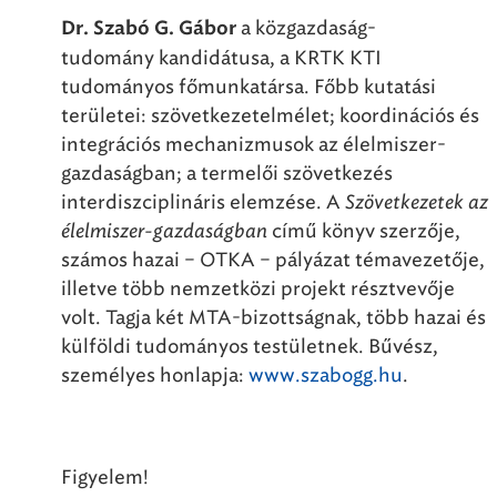
a közgazdaság-
Dr. Szabó G. Gábor
tudomány kandidátusa, a KRTK KTI
tudományos főmunkatársa. Főbb kutatási
területei: szövetkezetelmélet; koordinációs és
integrációs mechanizmusok az élelmiszer-
gazdaságban; a termelői szövetkezés
interdiszciplináris elemzése. A
Szövetkezetek az
élelmiszer-gazdaságban
című könyv szerzője,
számos hazai – OTKA – pályázat témavezetője,
illetve több nemzetközi projekt résztvevője
volt. Tagja két MTA-bizottságnak, több hazai és
külföldi tudományos testületnek. Bűvész,
személyes honlapja:
www.szabogg.hu
.
Figyelem!