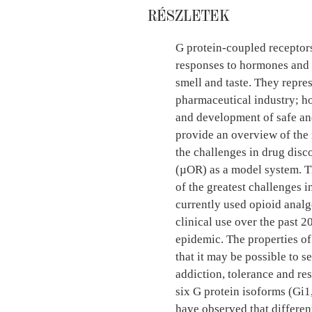
RÉSZLETEK
G protein-coupled receptors
responses to hormones and n
smell and taste. They repres
pharmaceutical industry; ho
and development of safe and
provide an overview of the
the challenges in drug disc
(µOR) as a model system. T
of the greatest challenges 
currently used opioid analg
clinical use over the past 2
epidemic. The properties o
that it may be possible to s
addiction, tolerance and re
six G protein isoforms (Gi1
have observed that differen