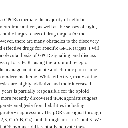
 (GPCRs) mediate the majority of cellular
eurotransmitters, as well as the senses of sight,
ent the largest class of drug targets for the
wever, there are many obstacles to the discovery
 effective drugs for specific GPCR targets. I will
 molecular basis of GPCR signaling, and discuss
overy for GPCRs using the µ-opioid receptor
he management of acute and chronic pain is one
in modern medicine. While effective, many of the
esics are highly addictive and their increased
0 years is partially responsible for the opioid
f more recently discovered µOR agonists suggest
eparate analgesia from liabilities including
spiratory suppression. The µOR can signal through
,2,3, GoA,B, Gz), and through arrestin 2 and 3. We
t µOR agonists differentially activate these