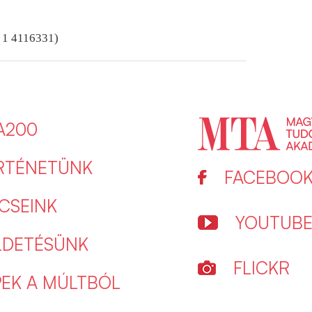
6 1 4116331)
A200
RTÉNETÜNK
FACEBOO
CSEINK
YOUTUB
LDETÉSÜNK
FLICKR
PEK A MÚLTBÓL