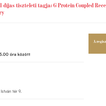
-díjas tiszteleti tagja: G Protein Coupled Rec
ry
A regisz
15.00 óra között
István tér 9.