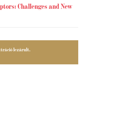
eptors: Challenges and New
tráció lezárult.