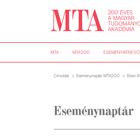
MTA
MTA200
ESEMÉNYKERESŐ
Címoldal
Eseménynaptár MTA200
Brian Ko
Eseménynaptár