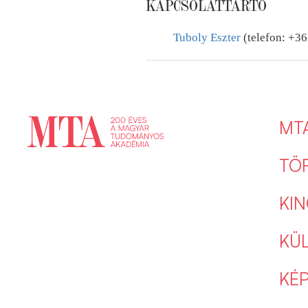
KAPCSOLATTARTÓ
Tuboly Eszter
(telefon: +3
MT
TÖ
KIN
KÜ
KÉ