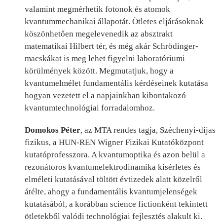
valamint megmérhetik fotonok és atomok
kvantummechanikai állapotát. Ötletes eljárásoknak
köszönhetően megelevenedik az absztrakt
matematikai Hilbert tér, és még akár Schrödinger-
macskákat is meg lehet figyelni laboratóriumi
körülmények között. Megmutatjuk, hogy a
kvantumelmélet fundamentális kérdéseinek kutatása
hogyan vezetett el a napjainkban kibontakozó
kvantumtechnológiai forradalomhoz.
Domokos Péter
, az MTA rendes tagja, Széchenyi-díjas
fizikus, a HUN-REN Wigner Fizikai Kutatóközpont
kutatóprofesszora. A kvantumoptika és azon belül a
rezonátoros kvantumelektrodinamika kísérletes és
elméleti kutatásával töltött évtizedek alatt közelről
átélte, ahogy a fundamentális kvantumjelenségek
kutatásából, a korábban science fictionként tekintett
ötletekből valódi technológiai fejlesztés alakult ki.