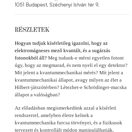
1051 Budapest, Széchenyi István tér 9.
RÉSZLETEK
Hogyan tudjuk kísérletileg igazolni, hogy az
elektromágneses mező kvantált, és a sugárzás
fotonokból áll?
Meg tudunk-e mérni egyetlen fotont
úgy, hogy az megmarad, és nem nyeli el egy detektor?
Mit jelent a kvantummechanikai mérés? Mit jelent a
kvantummechanikai állapot, avagy milyen az élet a
Hilbert-játszótérben? Létezhet-e Schrödinger-macska
állapot a valóságban?
Az előadásban megismerkedünk azzal a kísérleti
rendszerrel, amelyben életre kelnek a
kvantummechanika furcsa törvényei, és a fizikusok
tervezett és kontrollált módon manipulálhatják,