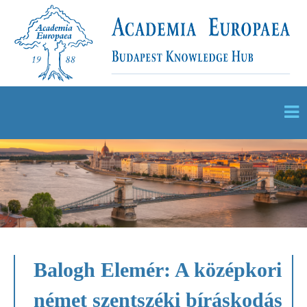
Balogh Elemér: A középkori
német szentszéki bíráskodás