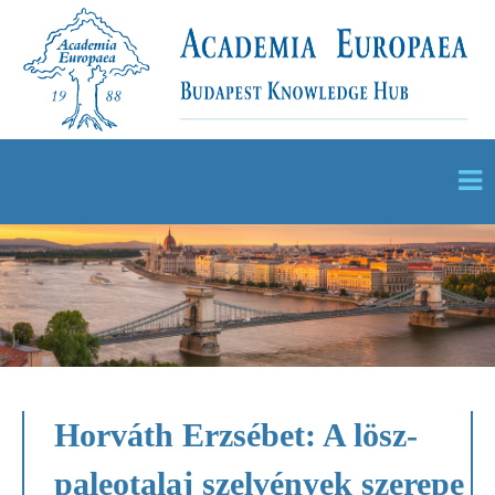
Horváth Erzsébet: A lösz-
paleotalaj szelvények szerepe