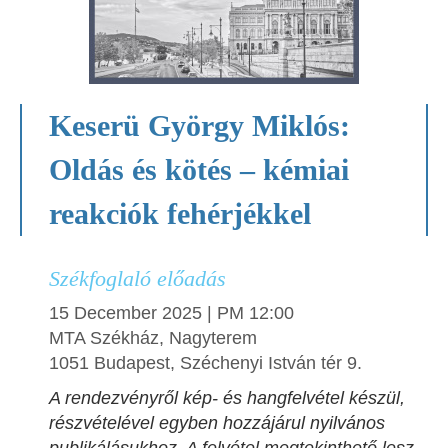
Keserü György Miklós:
Oldás és kötés – kémiai
reakciók fehérjékkel
Székfoglaló előadás
15 December 2025 | PM 12:00
MTA Székház, Nagyterem
1051 Budapest, Széchenyi István tér 9.
A rendezvényről kép- és hangfelvétel készül,
részvételével egyben hozzájárul nyilvános
publikálásukhoz. A felvétel megtekinthető lesz