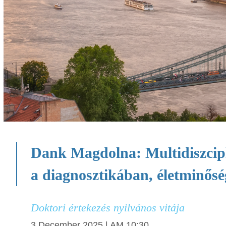
Dank Magdolna: Multidiszcipl
a diagnosztikában, életminős
Doktori értekezés nyilvános vitája
3 December 2025 | AM 10:30