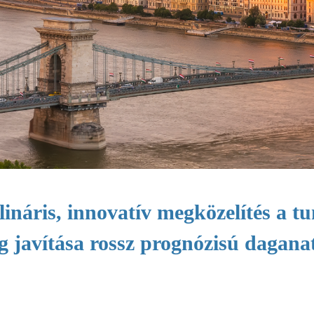
ináris, innovatív megközelítés a 
ég javítása rossz prognózisú dagan