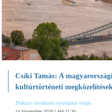
Csíki Tamás: A magyarországi
kultúrtörténeti megközelítése
Doktori értekezés nyilvános vitája
14 November 2025 | AM 11:30