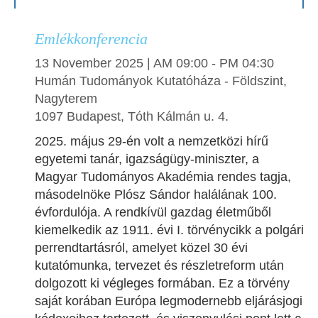
Emlékkonferencia
13 November 2025 | AM 09:00 - PM 04:30
Humán Tudományok Kutatóháza - Földszint,
Nagyterem
1097 Budapest, Tóth Kálmán u. 4.
2025. május 29-én volt a nemzetközi hírű
egyetemi tanár, igazságügy-miniszter, a
Magyar Tudományos Akadémia rendes tagja,
másodelnöke Plósz Sándor halálának 100.
évfordulója. A rendkívül gazdag életműből
kiemelkedik az 1911. évi I. törvénycikk a polgári
perrendtartásról, amelyet közel 30 évi
kutatómunka, tervezet és részletreform után
dolgozott ki végleges formában. Ez a törvény
saját korában Európa legmodernebb eljárásjogi