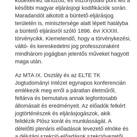
kódexeihez tartozott, és viszonyulási pont lett a
későbbi magyar eljárásjogi kodifikációk során.
Maradandót alkotott a büntető-eljárásjog
területén is, minisztersége alatt lépett hatályba
a büntető eljárásról szóló 1896. évi XXXIII.
törvénycikk. Kiemelendő, hogy a törvénykezési,
váltó- és kereskedelmi jog professzoraként
mindhárom jogágban jelentős műveket hagyott
maga után.
Az MTA IX. Osztály és az ELTE TK
Jogtudományi Intézet egynapos konferencián
emlékezik meg erről a páratlan életműről,
feltárva és bemutatva annak legfontosabb
állomásait és eredményeit. Az előadók felkért
jogtörténészek és eljárásjogászok, akik
felidézik Plósz korát és munkásságát. A
délelőtti plenáris előadások levezető elnöke és
a délutáni szekció-előadások szekcióvezetői