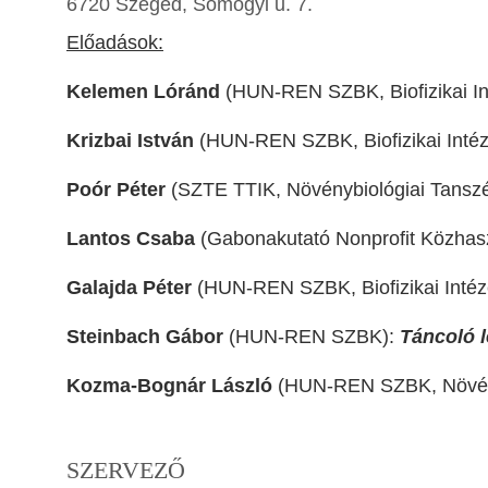
6720 Szeged, Somogyi u. 7.
Előadások:
Kelemen Lóránd
(HUN-REN SZBK, Biofizikai In
Krizbai István
(HUN-REN SZBK, Biofizikai Intéz
Poór Péter
(SZTE TTIK, Növénybiológiai Tansz
Lantos Csaba
(Gabonakutató Nonprofit Közhasz
Galajda Péter
(HUN-REN SZBK, Biofizikai Intéz
Steinbach Gábor
(HUN-REN SZBK):
Táncoló l
Kozma-Bognár László
(HUN-REN SZBK, Növényb
SZERVEZŐ