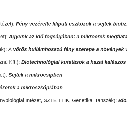
tézet):
Fény vezérelte liliputi eszközök a sejtek biofi
et):
Agyunk az idő fogságában: a mikroerek megfiata
ék):
A vörös hullámhosszú fény szerepe a növények
nú Kft.):
Biotechnológiai kutatások a hazai kalászos
et):
Sejtek a mikrocsipben
ézerek a mikroszkópiában
iológiai Intézet, SZTE TTIK, Genetikai Tanszék):
Bio