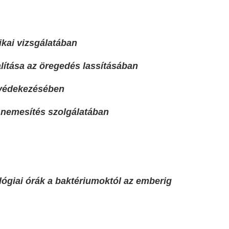
zikai vizsgálatában
lítása az öregedés lassításában
 védekezésében
 nemesítés szolgálatában
lógiai órák a baktériumoktól az emberig