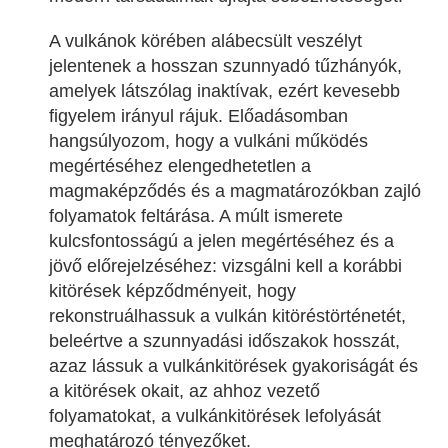
A vulkánok körében alábecsült veszélyt
jelentenek a hosszan szunnyadó tűzhányók,
amelyek látszólag inaktívak, ezért kevesebb
figyelem irányul rájuk. Előadásomban
hangsúlyozom, hogy a vulkáni működés
megértéséhez elengedhetetlen a
magmaképződés és a magmatározókban zajló
folyamatok feltárása. A múlt ismerete
kulcsfontosságú a jelen megértéséhez és a
jövő előrejelzéséhez: vizsgálni kell a korábbi
kitörések képződményeit, hogy
rekonstruálhassuk a vulkán kitöréstörténetét,
beleértve a szunnyadási időszakok hosszát,
azaz lássuk a vulkánkitörések gyakoriságát és
a kitörések okait, az ahhoz vezető
folyamatokat, a vulkánkitörések lefolyását
meghatározó tényezőket.