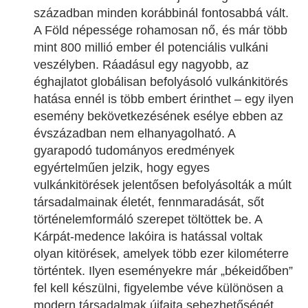
században minden korábbinál fontosabbá vált.
A Föld népessége rohamosan nő, és már több
mint 800 millió ember él potenciális vulkáni
veszélyben. Ráadásul egy nagyobb, az
éghajlatot globálisan befolyásoló vulkánkitörés
hatása ennél is több embert érinthet – egy ilyen
esemény bekövetkezésének esélye ebben az
évszázadban nem elhanyagolható. A
gyarapodó tudományos eredmények
egyértelműen jelzik, hogy egyes
vulkánkitörések jelentősen befolyásolták a múlt
társadalmainak életét, fennmaradását, sőt
történelemformáló szerepet töltöttek be. A
Kárpát-medence lakóira is hatással voltak
olyan kitörések, amelyek több ezer kilométerre
történtek. Ilyen eseményekre már „békeidőben”
fel kell készülni, figyelembe véve különösen a
modern társadalmak újfajta sebezhetőségét.