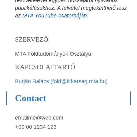
részvételével egyben hozzájárul nyilvános
publikálásukhoz.
A felvétel megtekinthető lesz
az
MTA YouTube-csatornáján
.
SZERVEZŐ
MTA Földtudományok Osztálya
KAPCSOLATTARTÓ
Burján Balázs (fold@titkarsag.mta.hu)
Contact
emailme@web.com
+00 00 1234 123