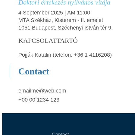
Doktori értekezés nyilvános vitája
4 September 2025 | AM 11:00
MTA Székház, Kisterem - II. emelet
1051 Budapest, Széchenyi István tér 9.
KAPCSOLATTARTÓ
Pojják Katalin (telefon: +36 1 4116208)
Contact
emailme@web.com
+00 00 1234 123
Contact