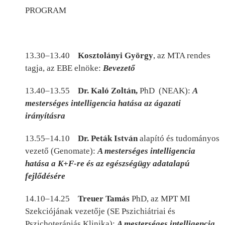
PROGRAM
13.30–13.40
Kosztolányi György
, az MTA rendes
tagja, az EBE elnöke:
Bevezető
13.40–13.55
Dr. Kaló Zoltán,
PhD (NEAK):
A
mesterséges intelligencia hatása az ágazati
irányításra
13.55–14.10
Dr. Peták István
alapító és tudományos
vezető (Genomate):
A mesterséges intelligencia
hatása a K+F-re és az egészségügy adatalapú
fejlődésére
14.10–14.25
Treuer Tamás
PhD, az MPT MI
Szekciójának vezetője (SE Pszichiátriai és
Pszichoterápiás Klinika):
A mesterséges intelligencia