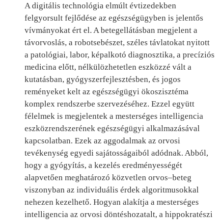
A digitális technológia elmúlt évtizedekben
felgyorsult fejlődése az egészségügyben is jelentős
vívmányokat ért el. A betegellátásban megjelent a
távorvoslás, a robotsebészet, széles távlatokat nyitott
a patológiai, labor, képalkotó diagnosztika, a precíziós
medicina előtt, nélkülözhetetlen eszközzé vált a
kutatásban, gyógyszerfejlesztésben, és jogos
reményeket kelt az egészségügyi ökoszisztéma
komplex rendszerbe szervezéséhez. Ezzel együtt
félelmek is megjelentek a mesterséges intelligencia
eszközrendszerének egészségügyi alkalmazásával
kapcsolatban. Ezek az aggodalmak az orvosi
tevékenység egyedi sajátosságaiból adódnak. Abból,
hogy a gyógyítás, a kezelés eredményességét
alapvetően meghatározó közvetlen orvos–beteg
viszonyban az individuális érdek algoritmusokkal
nehezen kezelhető. Hogyan alakítja a mesterséges
intelligencia az orvosi döntéshozatalt, a hippokratészi