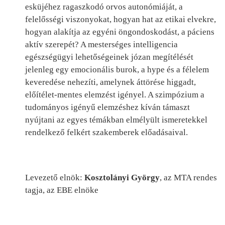
esküjéhez ragaszkodó orvos autonómiáját, a
felelősségi viszonyokat, hogyan hat az etikai elvekre,
hogyan alakítja az egyéni öngondoskodást, a páciens
aktív szerepét? A mesterséges intelligencia
egészségügyi lehetőségeinek józan megítélését
jelenleg egy emocionális burok, a hype és a félelem
keveredése nehezíti, amelynek áttörése higgadt,
előítélet-mentes elemzést igényel. A szimpózium a
tudományos igényű elemzéshez kíván támaszt
nyújtani az egyes témákban elmélyült ismeretekkel
rendelkező felkért szakemberek előadásaival.
Levezető elnök:
Kosztolányi György
, az MTA rendes
tagja, az EBE elnöke