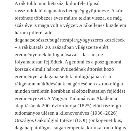
A rák több mint kétszáz, különféle típusú
rosszindulatú daganatos betegség gyűjtőneve. A kór
története többezer éves múltra tekint vissza, de még
száz éve is maga volt a végzet. A rákellenes küzdelem
három pillérét adó
daganatsebészet/sugárterápia/gyógyszeres kezelések
– a rákkutatás 20. században világszerte elért
eredményeinek befogadásával – lassan, de
folyamatosan fejlődtek. A genomi és a posztgenomi
korszak elmúlt három évtizedének áttörést hozó
eredményei a daganatsejtek biológiájának és a
rákgenom működésének megértésében az onkológia
minden területén korábban elképzelhetetlen fejlődést
eredményezett. A Magyar Tudományos Akadémia
alapításának 200. évfordulója (1825) előtt tisztelgő
tudományos ülésen a kilencvenéves (1936–2026)
Országos Onkológiai Intézet (OOI) (onkogenetikus,
daganatpatológus, sugárterápeuta, klinikai onkológus