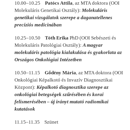
10.00–10.25
Patócs Attila
, az MTA doktora (OOI
Molekuláris Genetikai Osztály):
Molekuláris
genetikai vizsgálatok szerepe a daganatellenes
precíziós medicinában
10.25–10.50
Tóth Erika
PhD (OOI Sebészeti és
Molekuláris Patológiai Osztály):
A magyar
molekuláris patológia kialakulása és gyakorlata az
Országos Onkológiai Intézetben
10.50–11.15
Gődény Mária
, az MTA doktora (OOI
Onkológiai Képalkotó és Invazív Diagnosztikai
Központ):
Képalkotó diagnosztika szerepe az
onkológiai betegségek szűrésében és korai
felismerésében – új irányt mutató radiomikai
kutatások
11.15–11.35
Szünet