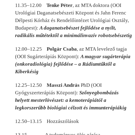
11.35–12.00
Tenke Péter
, az MTA doktora (OOI
Urológiai Daganatsebészeti Központ és Jahn Ferenc
Délpesti Kórház és Rendelőintézet Urológiai Osztály,
Budapest):
A daganatsebészet fejlődése a nyílt,
radikális műtétektől a minimálinvazív
robotsebészetig
12.00–12.25
Polgár Csaba
, az MTA levelező tagja
(OOI Sugárterápiás Központ):
A magyar sugárterápia
(onkoradiológia) fejlődése – a Rádiumtűktől a
Kiberkésig
12.25–12.50
Masszi András
PhD (OOI
Gyógyszerterápiás Központ):
Szőnyegbombázás
helyett mesterlövészet: a kemoterápiától a
legkorszerűbb biológiai célzott és immunterápiákig
12.50–13.15
Hozzászólások
13.15 A tudományos ülés zárása