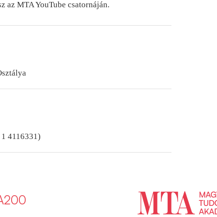
esz az MTA YouTube csatornáján.
sztálya
6 1 4116331)
A200