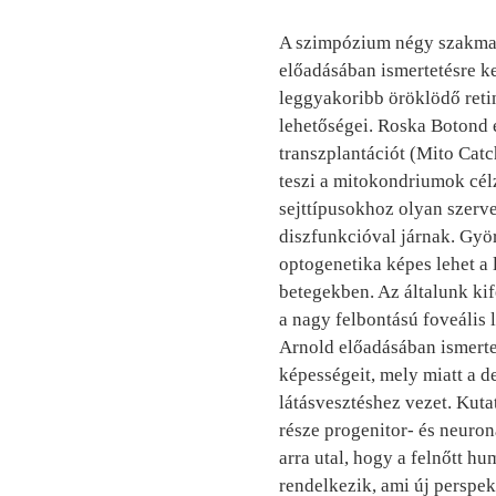
A szimpózium négy szakmai
előadásában ismertetésre ke
leggyakoribb öröklödő retin
lehetőségei. Roska Botond 
transzplantációt (Mito Catc
teszi a mitokondriumok célzo
sejttípusokhoz olyan szerv
diszfunkcióval járnak. Gyö
optogenetika képes lehet a 
betegekben. Az általunk kife
a nagy felbontású foveális 
Arnold előadásában ismertet
képességeit, mely miatt a d
látásvesztéshez vezet. Kuta
része progenitor- és neuron
arra utal, hogy a felnőtt hu
rendelkezik, ami új perspekt