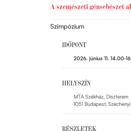
A szemészeti génsebészet ak
Szimpózium
IDŐPONT
2026. június 11. 14.00-1
HELYSZÍN
MTA Székház, Díszterem
1051 Budapest, Széchenyi 
RÉSZLETEK