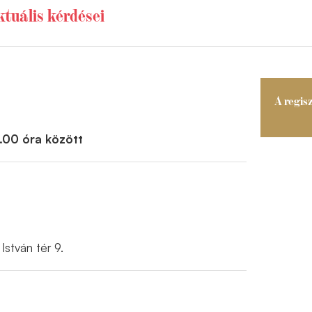
tuális kérdései
A regisz
6.00 óra között
István tér 9.