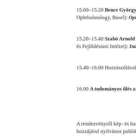
15.00–15.20
Bence Györg
Ophthalmology, Basel):
Op
15.20–15.40
Szabó Arnold
és Fejlődéstani Intézet):
In
15.40–16.00 Hozzászóláso
16.00
A tudományos ülés z
A rendezvényről kép- és ha
hozzájárul nyilvános publi