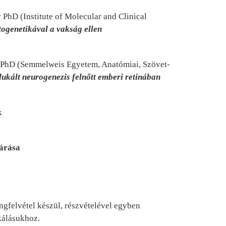
y
PhD (Institute of Molecular and Clinical
togenetikával
a vakság ellen
PhD (Semmelweis Egyetem, Anatómiai, Szövet-
dukált neurogenezis
felnőtt emberi retinában
k
árása
ngfelvétel készül, részvételével egyben
kálásukhoz.