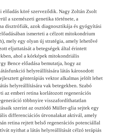
 előadás köré szerveződik. Nagy Zoltán Zsolt
rül a szemészeti genetika története, a
a disztrófiák, azok diagnosztikája és gyógyítási
előadásában ismerteti a célzott mitokondrium
h), mely egy olyan új stratégia, amely lehetővé
tt eljuttatását a betegségek által érintett
ekben, ahol a kórképek mitokondriális
rgy Bence előadása bemutatja, hogy az
látásfunkció helyreállítására látás károsodott
jlesztett génterápiás vektor alkalmas jelölt lehet
látás helyreállítására vak betegekben. Szabó
i az emberi retina korlátozott regenerációs
egeneráció többnyire visszafordíthatatlan
tásaik szerint az osztódó Müller-glia sejtek egy
ális differenciációs útvonalakat aktivál, amely
mán retina rejtett belső regenerációs potenciállal
ívát nyithat a látás helyreállítását célzó terápiás