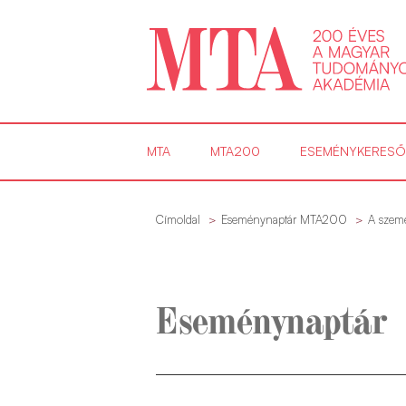
MTA
MTA200
ESEMÉNYKERESŐ
Címoldal
Eseménynaptár MTA200
A szemé
Eseménynaptár