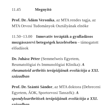
11.45
Megnyitó
Prof. Dr. Ádám Veronika
, az MTA rendes tagja, az
MTA Orvosi Tudományok Osztályának elnöke
11.50–13.00
Innovatív terápiák a gyulladásos
mozgásszervi betegségek kezelésében
– támogatott
előadások
Dr. Juhász Péter
(Semmelweis Egyetem,
Reumatológiai és Immunológiai Klinika):
A
rheumatoid arthritis terápiájának evolúciója a XXI.
században
Prof. Dr. Szántó Sándor
, az MTA doktora (Debreceni
Egyetem, ÁOK, Sportorvosi Tanszék):
A
spondyloarthritisek terápiájának evolúciója a XXI.
században