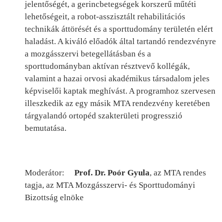
jelentőségét, a gerincbetegségek korszerű műtéti
lehetőségeit, a robot-asszisztált rehabilitációs
technikák áttörését és a sporttudomány területén elért
haladást. A kiváló előadók által tartandó rendezvényre
a mozgásszervi betegellátásban és a
sporttudományban aktívan résztvevő kollégák,
valamint a hazai orvosi akadémikus társadalom jeles
képviselői kaptak meghívást. A programhoz szervesen
illeszkedik az egy másik MTA rendezvény keretében
tárgyalandó ortopéd szakterületi progresszió
bemutatása.
Moderátor:
Prof. Dr. Poór Gyula
, az MTA rendes
tagja, az MTA Mozgásszervi- és Sporttudományi
Bizottság elnöke