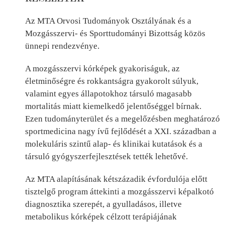
Az MTA Orvosi Tudományok Osztályának és a
Mozgásszervi- és Sporttudományi Bizottság közös
ünnepi rendezvénye.
A mozgásszervi kórképek gyakoriságuk, az
életminőségre és rokkantságra gyakorolt súlyuk,
valamint egyes állapotokhoz társuló magasabb
mortalitás miatt kiemelkedő jelentőséggel bírnak.
Ezen tudományterület és a megelőzésben meghatározó
sportmedicina nagy ívű fejlődését a XXI. században a
molekuláris szintű alap- és klinikai kutatások és a
társuló gyógyszerfejlesztések tették lehetővé.
Az MTA alapításának kétszázadik évfordulója előtt
tisztelgő program áttekinti a mozgásszervi képalkotó
diagnosztika szerepét, a gyulladásos, illetve
metabolikus kórképek célzott terápiájának