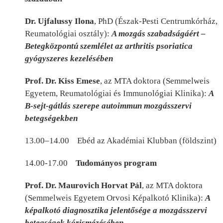
Dr. Ujfalussy Ilona
,
PhD (Észak-Pesti Centrumkórház,
Reumatológiai osztály):
A mozgás szabadságáért –
Betegközpontú szemlélet az arthritis psoriatica
gyógyszeres kezelésében
Prof. Dr. Kiss Emese
, az MTA doktora (Semmelweis
Egyetem, Reumatológiai és Immunológiai Klinika):
A
B-sejt-gátlás szerepe autoimmun mozgásszervi
betegségekben
13.00–14.00 Ebéd az Akadémiai Klubban (földszint)
14.00-17.00
Tudományos program
Prof. Dr. Maurovich Horvat Pál
, az MTA doktora
(Semmelweis Egyetem Orvosi Képalkotó Klinika):
A
képalkotó diagnosztika jelentősége a mozgásszervi
betegségek kórismézésében