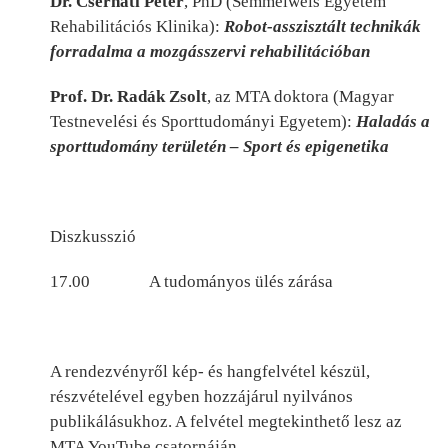
Dr. Cserháti Péter
,
PhD (Semmelweis Egyetem
Rehabilitációs Klinika):
Robot-asszisztált technikák
forradalma a mozgásszervi rehabilitációban
Prof. Dr. Radák Zsolt
, az MTA doktora (Magyar
Testnevelési és Sporttudományi Egyetem):
Haladás a
sporttudomány területén – Sport és epigenetika
Diszkusszió
17.00 A tudományos ülés zárása
A rendezvényről kép- és hangfelvétel készül,
részvételével egyben hozzájárul nyilvános
publikálásukhoz. A felvétel megtekinthető lesz az
MTA YouTube csatornáján.