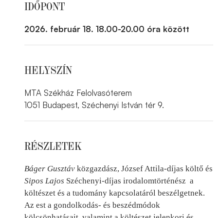
IDŐPONT
2026. február 18. 18.00-20.00 óra között
HELYSZÍN
MTA Székház Felolvasóterem
1051 Budapest, Széchenyi István tér 9.
RÉSZLETEK
Báger Gusztáv
közgazdász, József Attila-díjas költő és
Sipos Lajos
Széchenyi-díjas irodalomtörténész a
költészet és a tudomány kapcsolatáról beszélgetnek.
Az est a gondolkodás- és beszédmódok
kölcsönhatásait, valamint a költészet jelenkori és