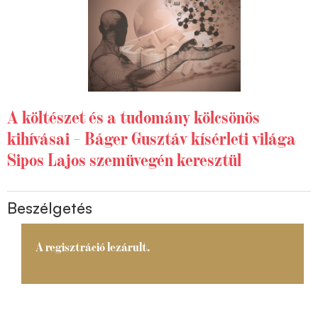
A költészet és a tudomány kölcsönös
kihívásai – Báger Gusztáv kísérleti világa
Sipos Lajos szemüvegén keresztül
Beszélgetés
A regisztráció lezárult.