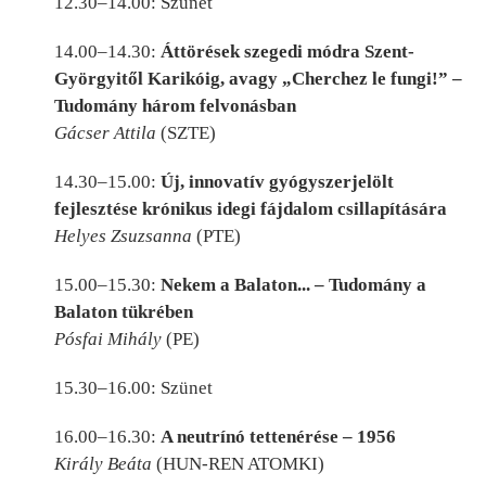
12.30–14.00: Szünet
14.00–14.30:
Áttörések szegedi módra Szent-
Györgyitől Karikóig, avagy „Cherchez le fungi!” –
Tudomány három felvonásban
Gácser Attila
(SZTE)
14.30–15.00:
Új, innovatív gyógyszerjelölt
fejlesztése krónikus idegi fájdalom csillapítására
Helyes Zsuzsanna
(PTE)
15.00–15.30:
Nekem a Balaton... – Tudomány a
Balaton tükrében
Pósfai Mihály
(PE)
15.30–16.00: Szünet
16.00–16.30:
A neutrínó tettenérése – 1956
Király Beáta
(HUN-REN ATOMKI)