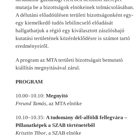
mutatja be a bizottságok elnökeinek tolmácsolásában.
A délutáni előadóülésen területi bizottságonként egy-
egy kiemelkedő tudós lebilincselő előadását
hallgathatjuk a régió egy kiválasztott zászlóshajó
kutatási területének közérdeklődésre is számot tartó
eredményeiről.
A program az MTA területi bizottságait bemutató
kiállítás megnyitásával zárul.
PROGRAM
10.00–10.10:
Megnyitó
Freund Tamás
, az MTA elnöke
10.10–10.35:
A tudomány dél-alföldi fellegvára –
Pillanatképek a SZAB történetéből
Krisztin Tibor
, a SZAB elnöke