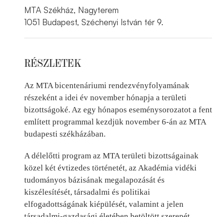
MTA Székház, Nagyterem
1051 Budapest, Széchenyi István tér 9.
RÉSZLETEK
Az MTA bicentenáriumi rendezvényfolyamának
részeként a idei év november hónapja a területi
bizottságoké. Az egy hónapos eseménysorozatot a fent
említett programmal kezdjük november 6-án az MTA
budapesti székházában.
A délelőtti program az MTA területi bizottságainak
közel két évtizedes történetét, az Akadémia vidéki
tudományos bázisának megalapozását és
kiszélesítését, társadalmi és politikai
elfogadottságának kiépülését, valamint a jelen
társadalmi-gazdasági életében betöltött szerepét