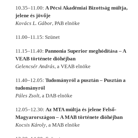
10.35–11.00:
A Pécsi Akadémiai Bizottság múltja,
jelene és jövője
Kovács L. Gábor
, PAB elnöke
11.00–11.15: Szünet
11.15–11.40:
Pannonia Superior meghódítása – A
VEAB története dióhéjban
Gelencsér András
, a VEAB elnöke
11.40–12.05:
Tudományról a pusztán – Pusztán a
tudományról
Páles Zsolt
, a DAB elnöke
12.05–12.30:
Az MTA múltja és jelene Felső-
Magyarországon – A MAB története dióhéjban
Kocsis Károly
, a MAB elnöke