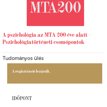
A pszichológia az MTA 200 éve alatt –
Pszichológiatörténeti csomópontok
Tudományos ülés
A regisztráció lezárult.
IDŐPONT