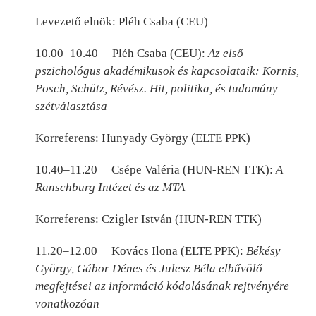
Levezető elnök: Pléh Csaba (CEU)
10.00–10.40 Pléh Csaba (CEU):
Az első
pszichológus akadémikusok és kapcsolataik: Kornis,
Posch, Schütz, Révész. Hit, politika, és tudomány
szétválasztása
Korreferens: Hunyady György (ELTE PPK)
10.40–11.20 Csépe Valéria (HUN-REN TTK):
A
Ranschburg Intézet és az MTA
Korreferens: Czigler István (HUN-REN TTK)
11.20–12.00 Kovács Ilona (ELTE PPK):
Békésy
György, Gábor Dénes és Julesz Béla elbűvölő
megfejtései az információ kódolásának rejtvényére
vonatkozóan