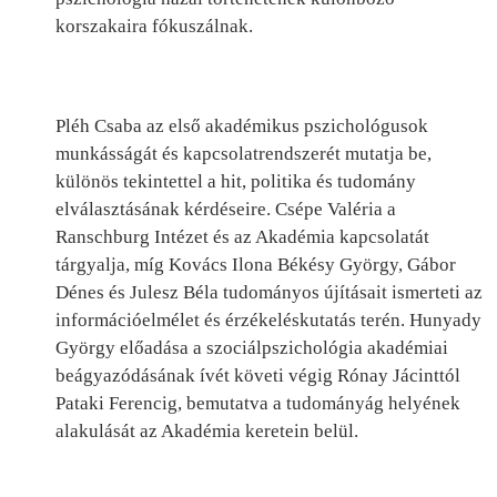
korszakaira fókuszálnak.
Pléh Csaba az első akadémikus pszichológusok
munkásságát és kapcsolatrendszerét mutatja be,
különös tekintettel a hit, politika és tudomány
elválasztásának kérdéseire. Csépe Valéria a
Ranschburg Intézet és az Akadémia kapcsolatát
tárgyalja, míg Kovács Ilona Békésy György, Gábor
Dénes és Julesz Béla tudományos újításait ismerteti az
információelmélet és érzékeléskutatás terén. Hunyady
György előadása a szociálpszichológia akadémiai
beágyazódásának ívét követi végig Rónay Jácinttól
Pataki Ferencig, bemutatva a tudományág helyének
alakulását az Akadémia keretein belül.