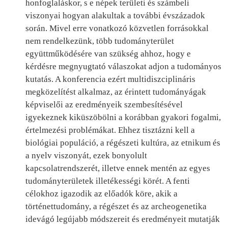
honfoglaláskor, s e népek területi és számbeli
viszonyai hogyan alakultak a további évszázadok
során. Mivel erre vonatkozó közvetlen forrásokkal
nem rendelkezünk, több tudományterület
együttműködésére van szükség ahhoz, hogy e
kérdésre megnyugtató válaszokat adjon a tudományos
kutatás. A konferencia ezért multidiszciplináris
megközelítést alkalmaz, az érintett tudományágak
képviselői az eredményeik szembesítésével
igyekeznek kiküszöbölni a korábban gyakori fogalmi,
értelmezési problémákat. Ehhez tisztázni kell a
biológiai populáció, a régészeti kultúra, az etnikum és
a nyelv viszonyát, ezek bonyolult
kapcsolatrendszerét, illetve ennek mentén az egyes
tudományterületek illetékességi körét. A fenti
célokhoz igazodik az előadók köre, akik a
történettudomány, a régészet és az archeogenetika
idevágó legújabb módszereit és eredményeit mutatják