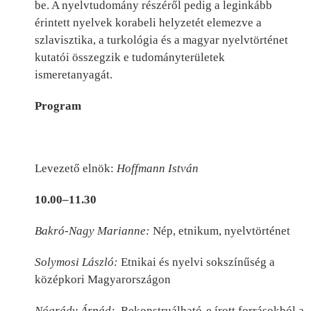
be. A nyelvtudomány részéről pedig a leginkább
érintett nyelvek korabeli helyzetét elemezve a
szlavisztika, a turkológia és a magyar nyelvtörténet
kutatói összegzik e tudományterületek
ismeretanyagát.
Program
Levezető elnök:
Hoffmann István
10.00–11.30
Bakró-Nagy Marianne:
Nép, etnikum, nyelvtörténet
Solymosi László:
Etnikai és nyelvi sokszínűség a
középkori Magyarországon
Nógrády Árpád:
Rekonstruálható-e írott forrásokból a