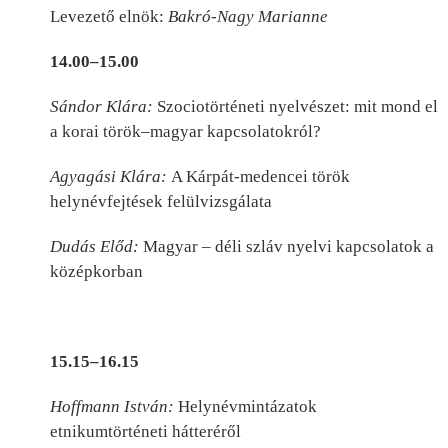
Levezető elnök:
Bakró-Nagy Marianne
14.00–15.00
Sándor Klára:
Szociotörténeti nyelvészet: mit mond el
a korai török–magyar kapcsolatokról?
Agyagási Klára:
A Kárpát-medencei török
helynévfejtések felülvizsgálata
Dudás Előd:
Magyar – déli szláv nyelvi kapcsolatok a
középkorban
15.15–16.15
Hoffmann István:
Helynévmintázatok
etnikumtörténeti hátteréről