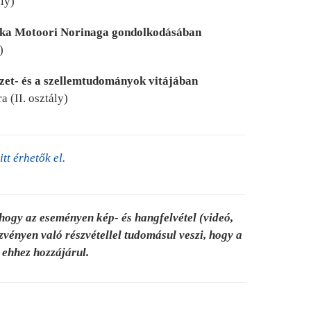
ály)
tika Motoori Norinaga gondolkodásában
)
zet- és a szellemtudományok vitájában
 (II. osztály)
itt érhetők el.
 hogy az eseményen kép- és hangfelvétel (videó,
ezvényen való részvétellel tudomásul veszi, hogy a
s ehhez hozzájárul.