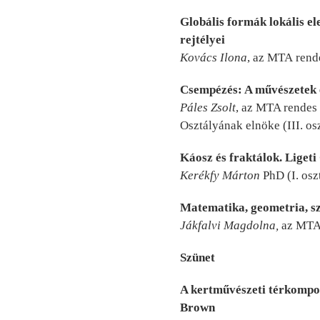
Globális formák lokális el
rejtélyei
Kovács Ilona
, az MTA rende
Csempézés: A művészetek 
Páles Zsolt
, az MTA rendes
Osztályának elnöke (III. os
Káosz és fraktálok. Lige
Kerékfy Márton
PhD (I. osz
Matematika, geometria, s
Jákfalvi Magdolna,
az MTA 
Szünet
A kertművészeti térkompoz
Brown