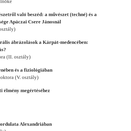
elnöke
zetről való beszéd: a művészet (techné) és a
sége Apáczai Csere Jánosnál
osztály)
urális ábrázolások a Kárpát-medencében:
ás?
a (II. osztály)
enében és a fiziológiában
ktora (V. osztály)
ti élmény megértéséhez
)
ordulata Alexandriában