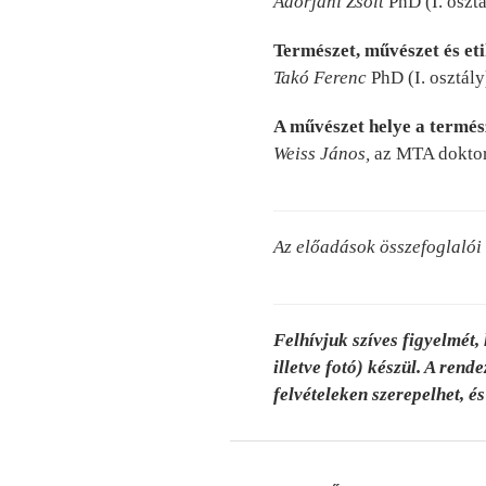
Adorjáni Zsolt
PhD (I. oszt
Természet, művészet és e
Takó Ferenc
PhD (I. osztály
A művészet helye a termés
Weiss János,
az MTA doktora
Az előadások összefoglalói
Felhívjuk szíves figyelmét,
illetve fotó) készül. A rend
felvételeken szerepelhet, é