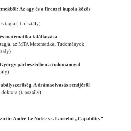
emekből: Az agy és a firenzei kupola közös
s tagja (II. osztály)
és matematika találkozása
 tagja, az MTA Matematikai Tudományok
ztály)
ti György párbeszédben a tudománnyal
tály)
zabályszerűség. A drámaolvasás rendjéről
doktora (I. osztály)
íció: André Le Notre vs. Lancelot „Capability”