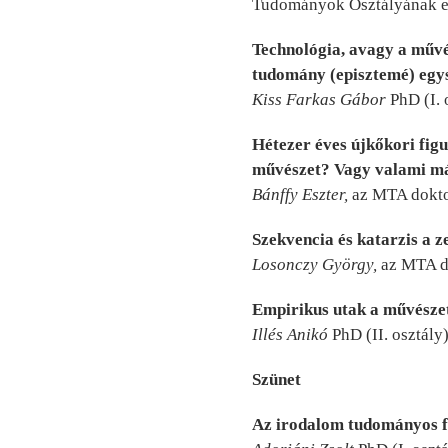
Tudományok Osztályának 
Technológia, avagy a művés
tudomány (episztemé) egy
Kiss Farkas Gábor
PhD (I. 
Hétezer éves újkőkori fig
művészet? Vagy valami m
Bánffy Eszter,
az MTA doktor
Szekvencia és katarzis a z
Losonczy György,
az MTA do
Empirikus utak a művésze
Illés Anikó
PhD (II. osztály
Szünet
Az irodalom tudományos f