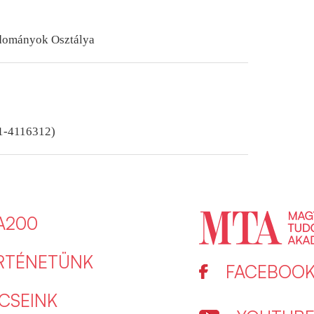
dományok Osztálya
-1-4116312)
A200
RTÉNETÜNK
FACEBOO
CSEINK