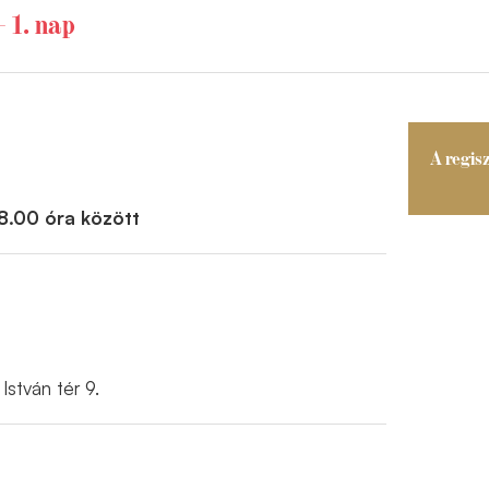
 1. nap
A regisz
18.00 óra között
István tér 9.