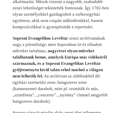
alkalmazást. Mások viszont a nagyobb, szabadabb
zenei lehetőséget tekintették fontosnak. Így 1782-ben
olyan személyekkel gazdagodott a székesegyház
együttese, akik nem csupán működésükkel, hanem
kompozíciókkal is gyarapították a repertoárt.
Soproni Evangélikus Levéltár
zenei archívumának
nagy a jelentősége, mert Sopronban írt és előadott
műveket tartalmaz,
nagyrészt olyan műveket
találhatunk benne, amelyek Európa más vidékeiről
származnak, és a Soproni Evangélikus Levéltár
gyűjteményén kívül talán sehol máshol a világon
nem lelhetők fel.
Az archívum az alábbiakból áll:
egyházi szertartási zene, hangszeres zene
(kamarazenei darabok, mint pl. szonáták és más,
„szimfónia”, „concerto”, „nyitány” címmel megjelölt
hangszeres darabok).
Sopron városát mindig aktív zenei élet jellemezte,