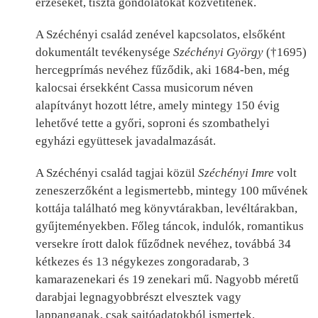
érzéseket, tiszta gondolatokat közvetítenek.
A Széchényi család zenével kapcsolatos, elsőként
dokumentált tevékenysége
Széchényi György
(†1695)
hercegprímás nevéhez fűződik, aki 1684-ben, még
kalocsai érsekként Cassa musicorum néven
alapítványt hozott létre, amely mintegy 150 évig
lehetővé tette a győri, soproni és szombathelyi
egyházi együttesek javadalmazását.
A Széchényi család tagjai közül
Széchényi Imre
volt
zeneszerzőként a legismertebb, mintegy 100 művének
kottája található meg könyvtárakban, levéltárakban,
gyűjteményekben. Főleg táncok, indulók, romantikus
versekre írott dalok fűződnek nevéhez, továbbá 34
kétkezes és 13 négykezes zongoradarab, 3
kamarazenekari és 19 zenekari mű. Nagyobb méretű
darabjai legnagyobbrészt elvesztek vagy
lappanganak, csak sajtóadatokból ismertek.