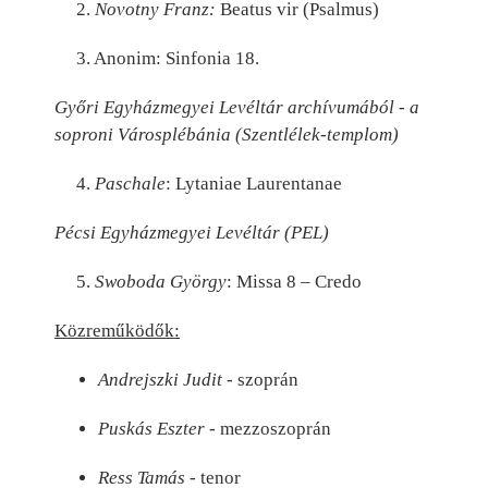
2.
Novotny Franz:
Beatus vir (Psalmus)
3. Anonim: Sinfonia 18.
Győri Egyházmegyei Levéltár archívumából - a
soproni Városplébánia (Szentlélek-templom)
4.
Paschale
: Lytaniae Laurentanae
Pécsi Egyházmegyei Levéltár (PEL)
5.
Swoboda György
: Missa 8 – Credo
Közreműködők:
Andrejszki Judit
- szoprán
Puskás Eszter
- mezzoszoprán
Ress Tamás
- tenor