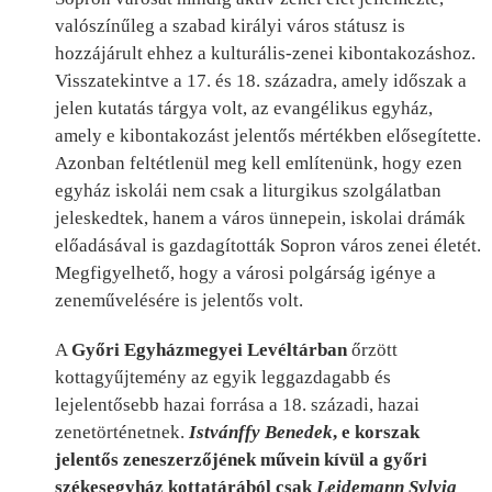
valószínűleg a szabad királyi város státusz is
hozzájárult ehhez a kulturális-zenei kibontakozáshoz.
Visszatekintve a 17. és 18. századra, amely időszak a
jelen kutatás tárgya volt, az evangélikus egyház,
amely e kibontakozást jelentős mértékben elősegítette.
Azonban feltétlenül meg kell említenünk, hogy ezen
egyház iskolái nem csak a liturgikus szolgálatban
jeleskedtek, hanem a város ünnepein, iskolai drámák
előadásával is gazdagították Sopron város zenei életét.
Megfigyelhető, hogy a városi polgárság igénye a
zeneművelésére is jelentős volt.
A
Győri Egyházmegyei Levéltárban
őrzött
kottagyűjtemény az egyik leggazdagabb és
lejelentősebb hazai forrása a 18. századi, hazai
zenetörténetnek.
Istvánffy Benedek
, e korszak
jelentős zeneszerzőjének művein kívül a győri
székesegyház kottatárából csak
Leidemann Sylvia