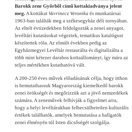
Barokk zene Győrből című kottakiadványa jelent
meg.
A kottákat
Vavrinecz Veronika
és munkatársai
1963-ban találták meg a székesegyház déli tornyában.
Az eltelt évtizedekben feldolgozták a zenei anyagot,
levéltári kutatásokat végeztek, tematikus katalógust
készítettek róla. Az elmúlt években pedig az
Egyházmegyei Levéltár restaurálta és digitalizálta a
több mint kétezer darabos kottaállományt, így mára az
teljes mértékben kutathatóvá vált.
A 200-250 éves művek előadásának célja, hogy itthon
is bemutathassuk Magyarország kiemelkedő barokk
zenei örökségét és megőrizzük azt a jövő nemzedékek
számára. A zeneművek felhívják a figyelmet arra,
hogy a helyi levéltárakban felbecsülhetetlen kulturális
értékek találhatók, amelyek bemutatása a hallgatók
zenei élményén túl Isten dicsőségét szolgálja.