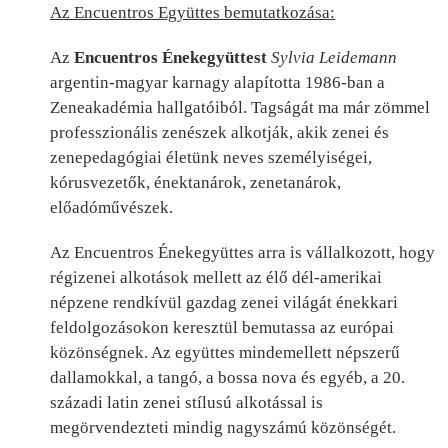
Az Encuentros Együttes bemutatkozása:
Az
Encuentros Énekegyüttest
Sylvia Leidemann
argentin-magyar karnagy alapította 1986-ban a
Zeneakadémia hallgatóiból. Tagságát ma már zömmel
professzionális zenészek alkotják, akik zenei és
zenepedagógiai életünk neves személyiségei,
kórusvezetők, énektanárok, zenetanárok,
előadóművészek.
Az Encuentros Énekegyüttes arra is vállalkozott, hogy
régizenei alkotások mellett az élő dél-amerikai
népzene rendkívül gazdag zenei világát énekkari
feldolgozásokon keresztül bemutassa az európai
közönségnek. Az együttes mindemellett népszerű
dallamokkal, a tangó, a bossa nova és egyéb, a 20.
századi latin zenei stílusú alkotással is
megörvendezteti mindig nagyszámú közönségét.