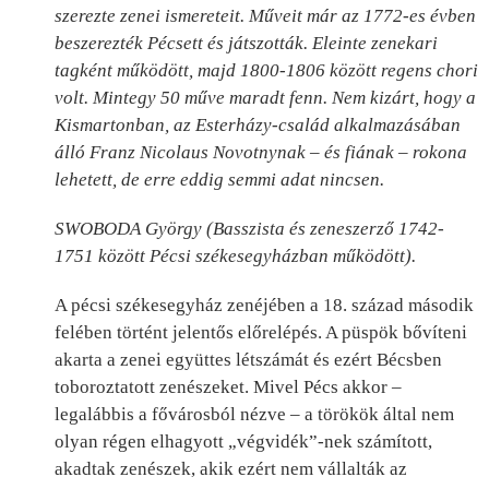
szerezte zenei ismereteit. Műveit már az 1772-es évben
beszerezték Pécsett és játszották. Eleinte zenekari
tagként működött, majd 1800-1806 között regens chori
volt. Mintegy 50 műve maradt fenn. Nem kizárt, hogy a
Kismartonban, az Esterházy-család alkalmazásában
álló Franz Nicolaus Novotnynak – és fiának – rokona
lehetett, de erre eddig semmi adat nincsen.
SWOBODA György (Basszista és zeneszerző 1742-
1751 között Pécsi székesegyházban működött).
A pécsi székesegyház zenéjében a 18. század második
felében történt jelentős előrelépés. A püspök bővíteni
akarta a zenei együttes létszámát és ezért Bécsben
toboroztatott zenészeket. Mivel Pécs akkor –
legalábbis a fővárosból nézve – a törökök által nem
olyan régen elhagyott „végvidék”-nek számított,
akadtak zenészek, akik ezért nem vállalták az