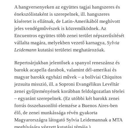
A hangversenyeken az együttes tagjai hangszeres és
énekszólistaként is szerepelnek, ill. hangszeres
kíséretet is ellátnak, de Latin-Amerikából meghívott
jeles vendégművészek is közreműködnek. Az
Encuentros együttes több zenei terület népszerűsítését
vállalta magára, melyekben vezető karnagya,
Sylvia
Leidemann
kutatási területei meghatározóak.
Repertoárjukban jelentősek a spanyol reneszánsz és
barokk acapella darabok, valamint dél-amerikai és
magyar barokk egyházi művek – a bolíviai Chiquitos
jezsuita misszió, ill. a Soproni Evangélikus Levéltár
zenei gyűjteményének korábban feldolgozatlan tételei
– egyaránt szerepelnek. (Ez utóbbi két barokk zenei
forrás összehasonlító elemzése a Buenos Aires-ben
élő, de zenei munkássága révén gyakorta
Magyarországra látogató Sylvia Leidemannak a MTA
meghívására végzett kutatási témája.)