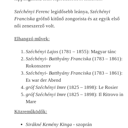
Széchényi Ferenc
legidősebb leánya,
Széchényi
Franciska
grófnő kitűnő zongorista és az egyik első
női zeneszerző volt.
Elhangzó művek:
Széchényi Lajos
(1781 – 1855): Magyar tánc
Széchényi- Batthyány Franciska
(1783 – 1861):
Rokonszenv
Széchényi- Batthyány Franciska
(1783 – 1861):
Es war der Abend
gróf Széchényi Imre
(1825 – 1898): Le Rosier
gróf Széchényi Imre
(1825 – 1898): Il Ritrovo in
Mare
Közreműködők:
Sirákné Kemény Kinga
- szoprán