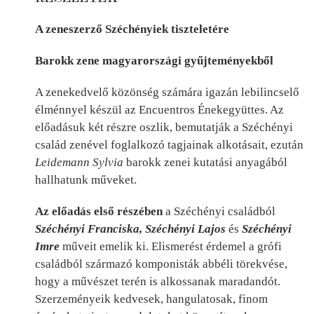
A zeneszerző Széchényiek tiszteletére
Barokk zene magyarországi gyűjteményekből
A zenekedvelő közönség számára igazán lebilincselő
élménnyel készül az Encuentros Énekegyüttes. Az
előadásuk két részre oszlik, bemutatják a Széchényi
család zenével foglalkozó tagjainak alkotásait, ezután
Leidemann Sylvia
barokk zenei kutatási anyagából
hallhatunk műveket.
Az előadás első részében
a Széchényi családból
Széchényi Franciska, Széchényi Lajos
és
Széchényi
Imre
műveit emelik ki. Elismerést érdemel a grófi
családból származó komponisták abbéli törekvése,
hogy a művészet terén is alkossanak maradandót.
Szerzeményeik kedvesek, hangulatosak, finom