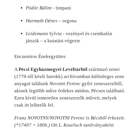
Pödör Bálint
- timpani
Harmath Dénes
– orgona
Leidemann Sylvia
- vezényel és csembalón
játszik – a kutatást végezte
Encuentros Énekegyüttes
A
Pécsi Egyházmegyei Levéltárból
származó zenei
(1770-től késői barokk) archívumban különleges zene
anyagot találunk
Novotni Ferenc
győri zeneszerzőtől,
akinek legtöbb műve érdekes módon, Pécsen található.
Ezen kívül ismeretlen zeneszerzők műveit, melyek
csak itt lelhetők fel.
Franz NOVOTNY/NOVOTNI Ferenc is Bécsből érkezett.
(*1749? + 1806.) Ott L. Kozeluch tanítványaként