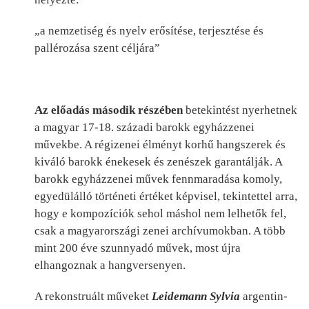
„a nemzetiség és nyelv erősítése, terjesztése és
pallérozása szent céljára”
Az előadás második részében
betekintést nyerhetnek
a magyar 17-18. századi barokk egyházzenei
művekbe. A régizenei élményt korhű hangszerek és
kiváló barokk énekesek és zenészek garantálják. A
barokk egyházzenei művek fennmaradása komoly,
egyedülálló történeti értéket képvisel, tekintettel arra,
hogy e kompozíciók sehol máshol nem lelhetők fel,
csak a magyarországi zenei archívumokban. A több
mint 200 éve szunnyadó művek, most újra
elhangoznak a hangversenyen.
A rekonstruált műveket
Leidemann Sylvia
argentin-