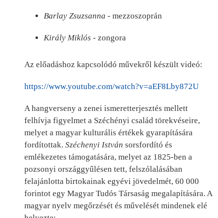
Barlay Zsuzsanna
- mezzoszoprán
Király Miklós
- zongora
Az előadáshoz kapcsolódó művekről készült videó:
https://www.youtube.com/watch?v=aEF8Lby872U
A hangverseny a zenei ismeretterjesztés mellett
felhívja figyelmet a Széchényi család törekvéseire,
melyet a magyar kulturális értékek gyarapítására
fordítottak.
Széchenyi István
sorsfordító és
emlékezetes támogatására, melyet az 1825-ben a
pozsonyi országgyűlésen tett, felszólalásában
felajánlotta birtokainak egyévi jövedelmét, 60 000
forintot egy Magyar Tudós Társaság megalapítására. A
magyar nyelv megőrzését és művelését mindenek elé
helyezte: