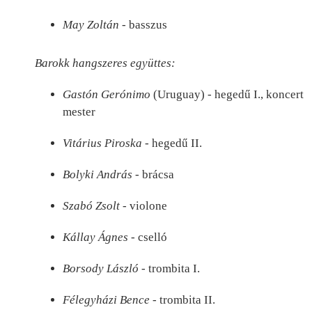
May Zoltán
- basszus
Barokk hangszeres együttes:
Gastón Gerónimo
(Uruguay) - hegedű I., koncert
mester
Vitárius Piroska
- hegedű II.
Bolyki András
- brácsa
Szabó Zsolt
- violone
Kállay Ágnes
- cselló
Borsody László
- trombita I.
Félegyházi Bence
- trombita II.