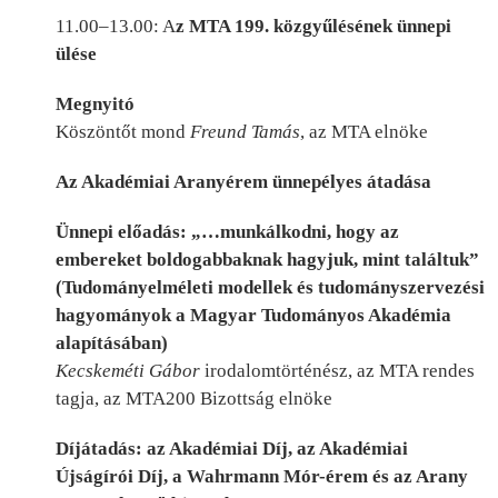
11.00–13.00: A
z MTA 199. közgyűlésének ünnepi
ülése
Megnyitó
Köszöntőt mond
Freund Tamás
, az MTA elnöke
Az Akadémiai Aranyérem ünnepélyes átadása
Ünnepi előadás: „…munkálkodni, hogy az
embereket boldogabbaknak hagyjuk, mint találtuk”
(Tudományelméleti modellek és tudományszervezési
hagyományok a Magyar Tudományos Akadémia
alapításában)
Kecskeméti Gábor
irodalomtörténész, az MTA rendes
tagja, az MTA200 Bizottság elnöke
Díjátadás: az Akadémiai Díj, az Akadémiai
Újságírói Díj, a Wahrmann Mór-érem és az Arany