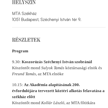
HELYSZÍN
MTA Székház
1051 Budapest, Széchenyi István tér 9.
RÉSZLETEK
Program
9.30:
Koszorúzás Széchenyi István szobránál
Köszöntőt mond
Sulyok Tamás
köztársasági elnök és
Freund Tamás
, az MTA elnöke
10.15:
Az Akadémia alapításának 200.
évfordulójára tervezett köztéri alkotás felavatása a
székház előtt
Köszöntőt mond
Kollár László
, az MTA főtitkára