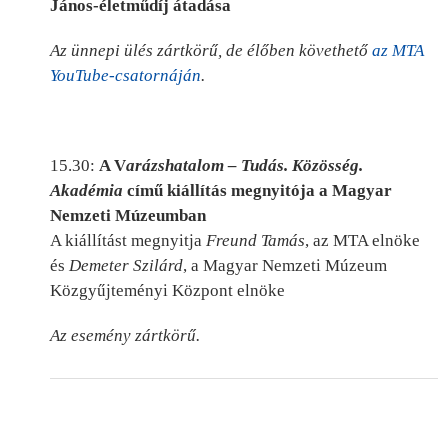
János-életműdíj átadása
Az ünnepi ülés zártkörű, de élőben követhető
az MTA
YouTube-csatornáján
.
15.30:
A V
arázshatalom – Tudás. Közösség.
Akadémia
című kiállítás megnyitója a Magyar
Nemzeti Múzeumban
A kiállítást megnyitja
Freund Tamás
, az MTA elnöke
és
Demeter Szilárd
, a Magyar Nemzeti Múzeum
Közgyűjteményi Központ elnöke
Az esemény zártkörű.