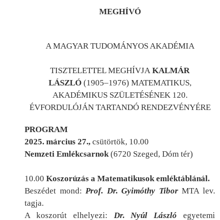
MEGHÍVÓ
A MAGYAR TUDOMÁNYOS AKADÉMIA
TISZTELETTEL MEGHÍVJA
KALMÁR
LÁSZLÓ
(1905–1976) MATEMATIKUS,
AKADÉMIKUS SZÜLETÉSÉNEK 120.
ÉVFORDULÓJÁN TARTANDÓ RENDEZVÉNYÉRE
PROGRAM
2025.
március 27
.,
cs
ütörtö
k
, 10.00
Nemzeti Emlékcsarnok
(6720 Szeged, Dóm tér)
10.00
Koszorúzás a Matematikusok emléktáblánál.
Beszédet mond:
Prof.
Dr. Gyimóthy Tibor
MTA lev.
tagja.
A koszorút elhelyezi:
Dr. Nyúl László
egyetemi