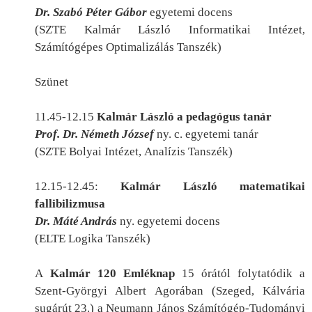
Dr. Szabó Péter Gábor
egyetemi docens
(SZTE Kalmár László Informatikai Intézet,
Számítógépes Optimalizálás Tanszé
k
)
Szünet
11.45-12.15
Kalmár László a pedagógus tanár
Prof. Dr. Németh József
ny. c. egyetemi tanár
(SZTE Bolyai Intézet, Analízis Tanszé
k
)
12.15-12.45:
Kalmár László matematikai
fallibilizmusa
Dr. Máté András
ny. egyetemi docens
(ELTE Logika Tanszé
k
)
A
Kalmár 120 Emléknap
15 órától folytatódik a
Szent-Györgyi Albert Agorában (Szeged,
K
álvária
sugárút 23.) a Neumann János Számítógép-Tudományi