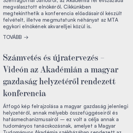
Szentágothai Jánosról, az Akadémia fél évszázada
megválasztott elnökéről. Cikkünkben
megtekinthetik a konferencia előadásairól készült
felvételt, illetve megmutatunk néhányat az MTA
egykori elnökének akvarelljei közül is.
TOVÁBB
Számvetés és újratervezés –
Videón az Akadémián a magyar
gazdaság helyzetéről rendezett
konferencia
Átfogó kép felrajzolása a magyar gazdaság jelenlegi
helyzetéről, annak mélyebb összefüggéseiről és
hatásmechanizmusairól – ez volt a célja annak a
tudományos tanácskozásnak, amelyet a Magyar
Tudományos Akadémia székházában rendezett az