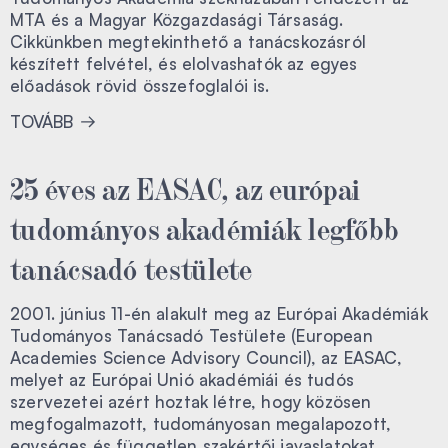
MTA és a Magyar Közgazdasági Társaság.
Cikkünkben megtekinthető a tanácskozásról
készített felvétel, és elolvashatók az egyes
előadások rövid összefoglalói is.
TOVÁBB
25 éves az EASAC, az európai
tudományos akadémiák legfőbb
tanácsadó testülete
2001. június 11-én alakult meg az Európai Akadémiák
Tudományos Tanácsadó Testülete (European
Academies Science Advisory Council), az EASAC,
melyet az Európai Unió akadémiái és tudós
szervezetei azért hoztak létre, hogy közösen
megfogalmazott, tudományosan megalapozott,
egységes és független szakértői javaslatokat