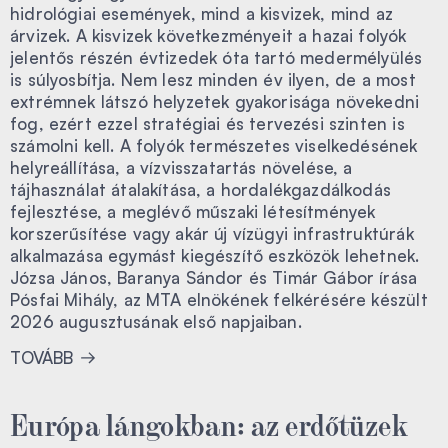
hidrológiai események, mind a kisvizek, mind az
árvizek. A kisvizek következményeit a hazai folyók
jelentős részén évtizedek óta tartó medermélyülés
is súlyosbítja. Nem lesz minden év ilyen, de a most
extrémnek látszó helyzetek gyakorisága növekedni
fog, ezért ezzel stratégiai és tervezési szinten is
számolni kell. A folyók természetes viselkedésének
helyreállítása, a vízvisszatartás növelése, a
tájhasználat átalakítása, a hordalékgazdálkodás
fejlesztése, a meglévő műszaki létesítmények
korszerűsítése vagy akár új vízügyi infrastruktúrák
alkalmazása egymást kiegészítő eszközök lehetnek.
Józsa János, Baranya Sándor és Timár Gábor írása
Pósfai Mihály, az MTA elnökének felkérésére készült
2026 augusztusának első napjaiban.
TOVÁBB
Európa lángokban: az erdőtüzek