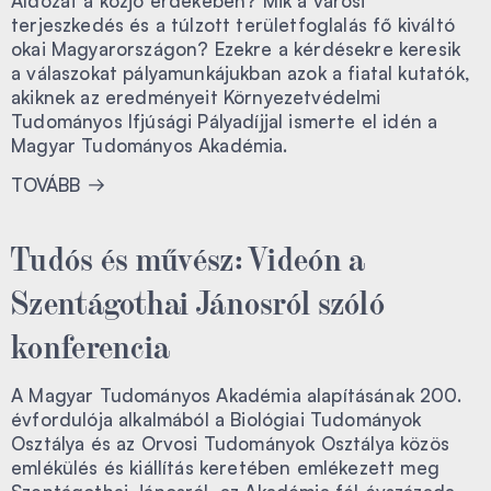
Áldozat a közjó érdekében? Mik a városi
terjeszkedés és a túlzott területfoglalás fő kiváltó
okai Magyarországon? Ezekre a kérdésekre keresik
a válaszokat pályamunkájukban azok a fiatal kutatók,
akiknek az eredményeit Környezetvédelmi
Tudományos Ifjúsági Pályadíjjal ismerte el idén a
Magyar Tudományos Akadémia.
TOVÁBB
Tudós és művész: Videón a
Szentágothai Jánosról szóló
konferencia
A Magyar Tudományos Akadémia alapításának 200.
évfordulója alkalmából a Biológiai Tudományok
Osztálya és az Orvosi Tudományok Osztálya közös
emlékülés és kiállítás keretében emlékezett meg