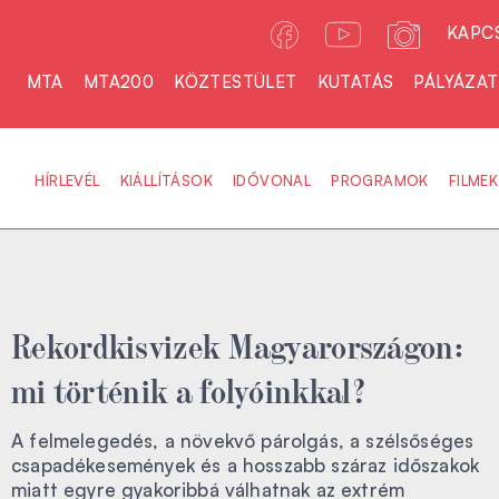
KAPC
MTA
MTA200
KÖZTESTÜLET
KUTATÁS
PÁLYÁZA
HÍRLEVÉL
KIÁLLÍTÁSOK
IDŐVONAL
PROGRAMOK
FILMEK
Rekordkisvizek Magyarországon:
mi történik a folyóinkkal?
A felmelegedés, a növekvő párolgás, a szélsőséges
csapadékesemények és a hosszabb száraz időszakok
miatt egyre gyakoribbá válhatnak az extrém