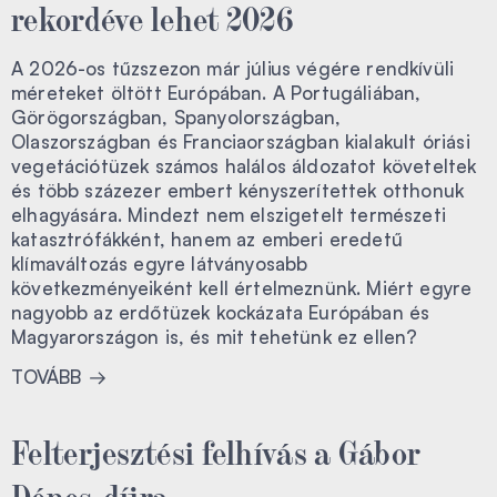
rekordéve lehet 2026
A 2026-os tűzszezon már július végére rendkívüli
méreteket öltött Európában. A Portugáliában,
Görögországban, Spanyolországban,
Olaszországban és Franciaországban kialakult óriási
vegetációtüzek számos halálos áldozatot követeltek
és több százezer embert kényszerítettek otthonuk
elhagyására. Mindezt nem elszigetelt természeti
katasztrófákként, hanem az emberi eredetű
klímaváltozás egyre látványosabb
következményeiként kell értelmeznünk. Miért egyre
nagyobb az erdőtüzek kockázata Európában és
Magyarországon is, és mit tehetünk ez ellen?
TOVÁBB
Felterjesztési felhívás a Gábor
Dénes-díjra