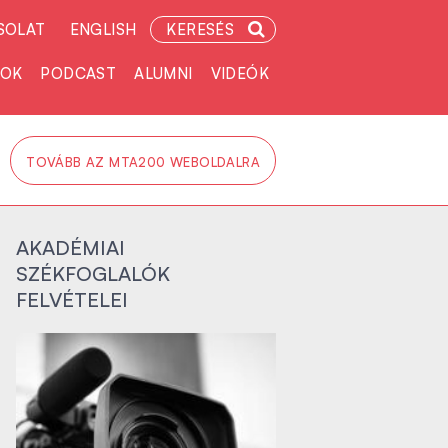
SOLAT
ENGLISH
KERESÉS
TOK
PODCAST
ALUMNI
VIDEÓK
TOVÁBB AZ MTA200 WEBOLDALRA
AKADÉMIAI
SZÉKFOGLALÓK
FELVÉTELEI