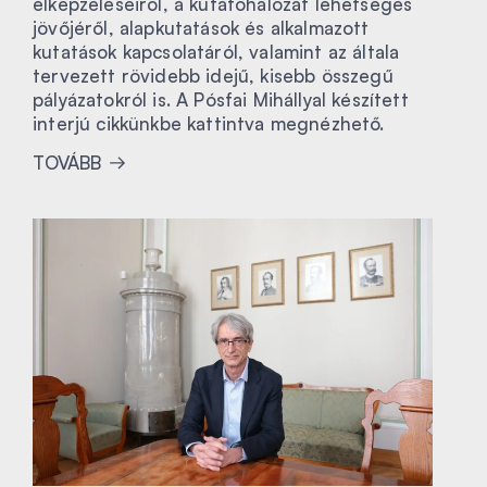
elképzeléseiről, a kutatóhálózat lehetséges
jövőjéről, alapkutatások és alkalmazott
kutatások kapcsolatáról, valamint az általa
tervezett rövidebb idejű, kisebb összegű
pályázatokról is. A Pósfai Mihállyal készített
interjú cikkünkbe kattintva megnézhető.
TOVÁBB