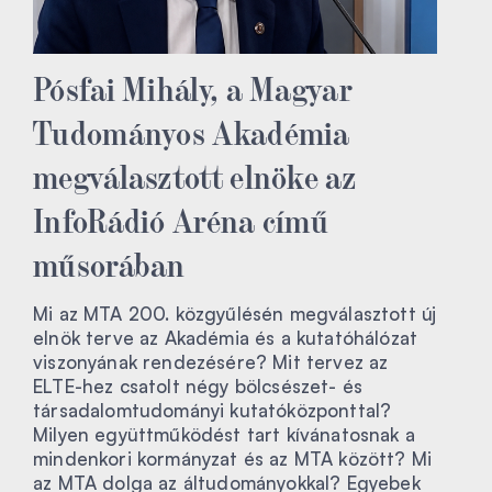
Pósfai Mihály, a Magyar
Tudományos Akadémia
megválasztott elnöke az
InfoRádió Aréna című
műsorában
Mi az MTA 200. közgyűlésén megválasztott új
elnök terve az Akadémia és a kutatóhálózat
viszonyának rendezésére? Mit tervez az
ELTE-hez csatolt négy bölcsészet- és
társadalomtudományi kutatóközponttal?
Milyen együttműködést tart kívánatosnak a
mindenkori kormányzat és az MTA között? Mi
az MTA dolga az áltudományokkal? Egyebek