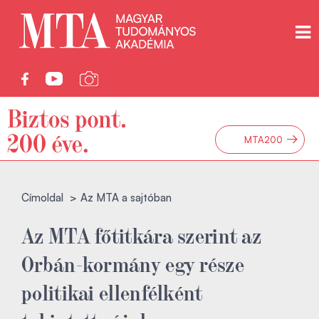
→
MTA200
Címoldal
Az MTA a sajtóban
Az MTA főtitkára szerint az
Orbán-kormány egy része
politikai ellenfélként