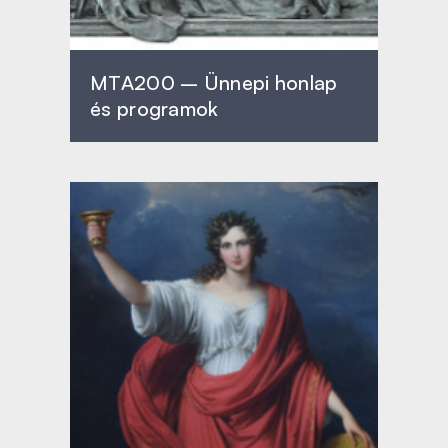
MTA200 – Ünnepi honlap
és programok