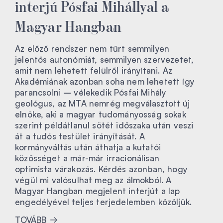
interjú Pósfai Mihállyal a
Magyar Hangban
Az előző rendszer nem tűrt semmilyen
jelentős autonómiát, semmilyen szervezetet,
amit nem lehetett felülről irányítani. Az
Akadémiának azonban soha nem lehetett így
parancsolni – vélekedik Pósfai Mihály
geológus, az MTA nemrég megválasztott új
elnöke, aki a magyar tudományosság sokak
szerint példátlanul sötét időszaka után veszi
át a tudós testület irányítását. A
kormányváltás után áthatja a kutatói
közösséget a már-már irracionálisan
optimista várakozás. Kérdés azonban, hogy
végül mi valósulhat meg az álmokból. A
Magyar Hangban megjelent interjút a lap
engedélyével teljes terjedelemben közöljük.
TOVÁBB