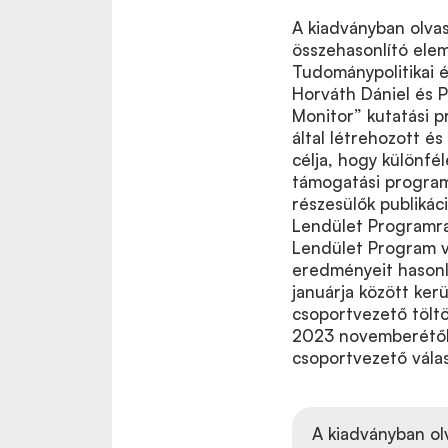
A kiadványban olva
összehasonlító elem
Tudománypolitikai 
Horváth Dániel és P
Monitor” kutatási 
által létrehozott é
célja, hogy különfé
támogatási program
részesülők publikác
Lendület Programra,
Lendület Program v
eredményeit hasonl
januárja között ker
csoportvezető töltö
2023 novemberétől 2
csoportvezető válas
A kiadványban ol