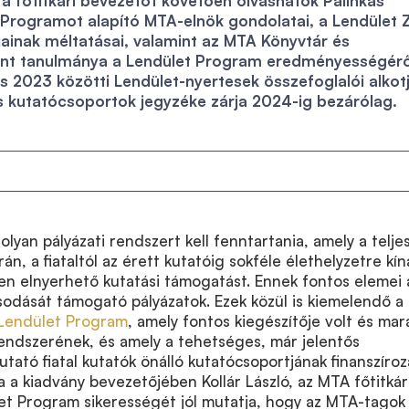
 a főtitkári bevezetőt követően olvashatók Pálinkás
 Programot alapító MTA-elnök gondolatai, a Lendület Z
jainak méltatásai, valamint az MTA Könyvtár és
nt tanulmánya a Lendület Program eredményességérő
s 2023 közötti Lendület-nyertesek összefoglalói alkotj
s kutatócsoportok jegyzéke zárja 2024-ig bezárólag.
lyan pályázati rendszert kell fenntartania, amely a telje
rán, a fiataltól az érett kutatóig sokféle élethelyzetre kín
en elnyerhető kutatási támogatást. Ennek fontos elemei 
lósodását támogató pályázatok. Ezek közül is kiemelendő a
Lendület Program
, amely fontos kiegészítője volt és mar
endszerének, és amely a tehetséges, már jelentős
ató fiatal kutatók önálló kutatócsoportjának finanszíroz
ta a kiadvány bevezetőjében Kollár László, az MTA főtitkár
let Program sikerességét jól mutatja, hogy az MTA-tagok