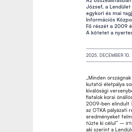
Az összeállításban
József, a Lendület
egykori és mai tag
Információs Közpo
Fő részét a 2009 é
A kötetet a nyerte
2025. DECEMBER 10.
„Minden országnak o
kutatói életpálya so
kiválósági versenyb
fiatalok korai önál
2009-ben elindult
az OTKA pályázati r
eredményeket felmut
tűzte ki célul” – ír
aki szerint a Lendü