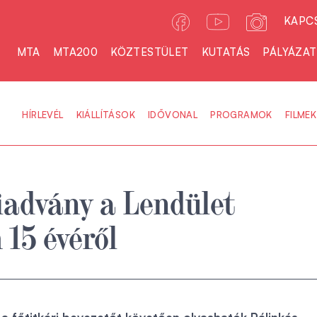
KAPC
MTA
MTA200
KÖZTESTÜLET
KUTATÁS
PÁLYÁZA
HÍRLEVÉL
KIÁLLÍTÁSOK
IDŐVONAL
PROGRAMOK
FILMEK
iadvány a Lendület
15 évéről