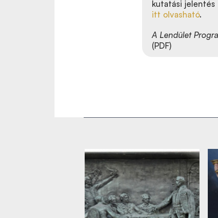
kutatási jelentés
itt olvasható
.
A Lendület Progr
(PDF)