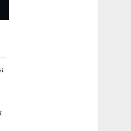
t –
ri
k