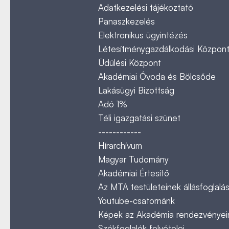
Adatkezelési tájékoztató
Panaszkezelés
Elektronikus ügyintézés
Létesítménygazdálkodási Közpon
Üdülési Központ
Akadémiai Óvoda és Bölcsőde
Lakásügyi Bizottság
Adó 1%
Téli igazgatási szünet
------------
Hírarchívum
Magyar Tudomány
Akadémiai Értesítő
Az MTA testületeinek állásfoglalás
Youtube-csatornánk
Képek az Akadémia rendezvényeir
Székfoglalók felvételei