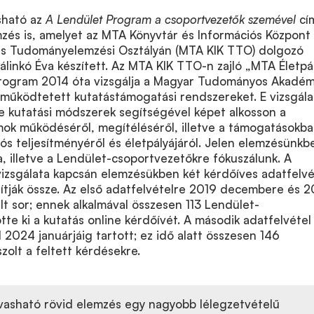
sható az
A Lendület Program a csoportvezetők szemével
cí
zés is, amelyet az MTA Könyvtár és Információs Központ
és Tudományelemzési Osztályán (MTA KIK TTO) dolgozó
álinkó Éva készített. Az MTA KIK TTO-n zajló „MTA Életpá
program 2014 óta vizsgálja a Magyar Tudományos Akadém
s működtetett kutatástámogatási rendszereket. E vizsgála
le kutatási módszerek segítségével képet alkosson a
ok működéséről, megítéléséről, illetve a támogatásokb
iós teljesítményéről és életpályájáról. Jelen elemzésünkb
 illetve a Lendület-csoportvezetőkre fókuszálunk. A
izsgálata kapcsán elemzésükben két kérdőíves adatfelvé
ítják össze. Az első adatfelvételre 2019 decembere és 
ült sor; ennek alkalmával összesen 113 Lendület-
tte ki a kutatás online kérdőívét. A második adatfelvétel
024 januárjáig tartott; ez idő alatt összesen 146
zolt a feltett kérdésekre.
vasható rövid elemzés egy nagyobb lélegzetvételű