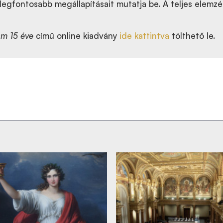
 legfontosabb megállapításait mutatja be. A teljes elemzé
am 15 éve
című online kiadvány
ide kattintva
tölthető le.