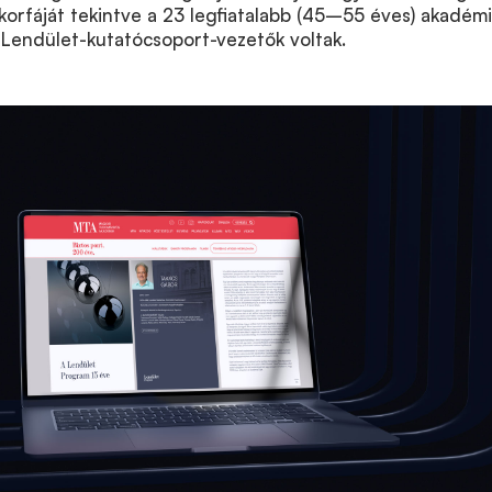
orfáját tekintve a 23 legfiatalabb (45–55 éves) akadém
 Lendület-kutatócsoport-vezetők voltak.