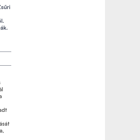
sűri
l.
ák.
s
ál
a
adt
ását
a,