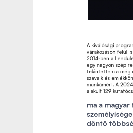
A kiválósági progra
várakozáson felüli 
2014-ben a Lendüle
egy nagyon szép r
tekintettem a még mi
szavaik és emlékkö
munkámért. A 2024-
alakult 129 kutatóc
ma a magyar 
személyiségei
döntő többsé