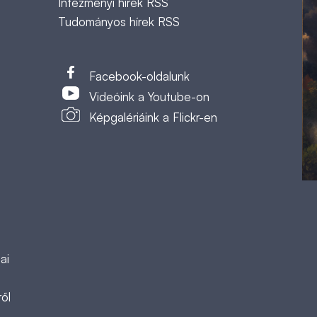
Intézményi hírek RSS
Tudományos hírek RSS
t
Facebook-oldalunk
Videóink a Youtube-on
Képgalériáink a Flickr-en
ai
ől