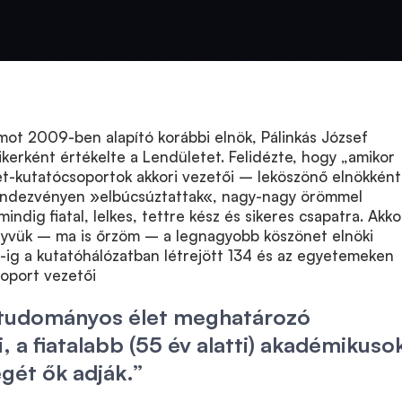
mot 2009-ben alapító korábbi elnök, Pálinkás József
sikerként értékelte a Lendületet. Felidézte, hogy „amikor
t-kutatócsoportok akkori vezetői – leköszönő elnökkén
endezvényen »elbúcsúztattak«, nagy-nagy örömmel
ndig fiatal, lelkes, tettre kész és sikeres csapatra. Akko
nyvük – ma is őrzöm – a legnagyobb köszönet elnöki
ig a kutatóhálózatban létrejött 134 és az egyetemeken
soport vezetői
tudományos élet meghatározó
, a fiatalabb (55 év alatti) akadémikuso
gét ők adják.”