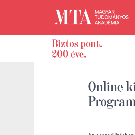
Online k
Program 