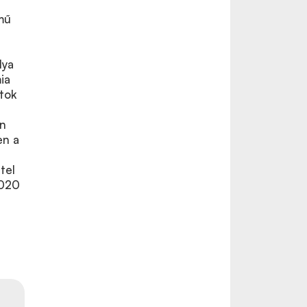
mű
lya
ia
tok
an
en a
tel
2020