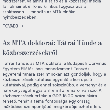
módszereit, valamint a sajtó és a közösségi média
tartalmainak értő és kritikus fogyasztására
szoktasson – mondta az MTA elnöke
nyitóbeszédében.
TOVÁBB
Az MTA doktorai: Tátrai Tünde a
közbeszerzésekről
Tátrai Tünde, az MTA doktora, a Budapesti Corvinus
Egyetem Ellátásilánc-menedzsment Tanszék
egyetemi tanára szerint sokan azt gondolják, hogy a
közbeszerzések kutatása egyenlő a korrupció
kutatásával, pedig ennél sokszínűbb, a versenyt és a
hatékonyságot egyaránt érintő témáról van szó. A
közbeszerzések értéke a GDP 15-20 százalékára
tehető, tehát a téma fontossága egy ország
működése szempontjából megkérdőjelezhetetlen.