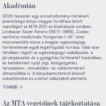
Akadémián
2026 tavaszán egy orvostudomány-történeti
jelentőségű könyv magyar fordítása látott
napvilágot az MTA 200-as kiadványok sorában.
Linzbauer Xavér Ferenc (1807–1888) „Codex
saniterio-medicinalis Hungariae I–III.” című
monumentális műve a magyar egészségügy
történetének egyik legátfogóbb forrása: több ezer
tételben rögzíti az egészségügyi szabályozás, a
járványkezelés és a gyógyítás történetét hazánkban,
és betekintést nyújt jogi, közigazgatási,
társadalom-, művelődés- és vallástörténeti
dimenziókba is. A könyvbemutatóról készült
videófelvétel és a kötet cikkünkből elérhető.
TOVÁBB
Az MTA vezetőinek tájékoztatása