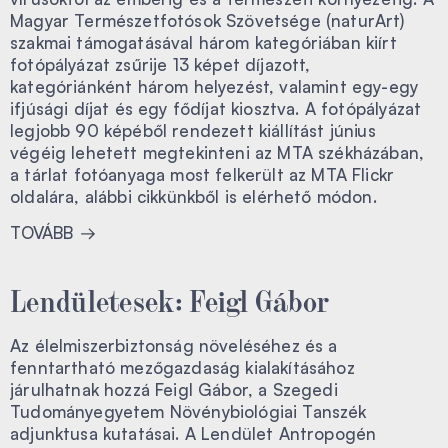
Magyar Természetfotósok Szövetsége (naturArt)
szakmai támogatásával három kategóriában kiírt
fotópályázat zsűrije 13 képet díjazott,
kategóriánként három helyezést, valamint egy-egy
ifjúsági díjat és egy fődíjat kiosztva. A fotópályázat
legjobb 90 képéből rendezett kiállítást június
végéig lehetett megtekinteni az MTA székházában,
a tárlat fotóanyaga most felkerült az MTA Flickr
oldalára, alábbi cikkünkből is elérhető módon.
TOVÁBB
Lendületesek: Feigl Gábor
Az élelmiszerbiztonság növeléséhez és a
fenntartható mezőgazdaság kialakításához
járulhatnak hozzá Feigl Gábor, a Szegedi
Tudományegyetem Növénybiológiai Tanszék
adjunktusa kutatásai. A Lendület Antropogén