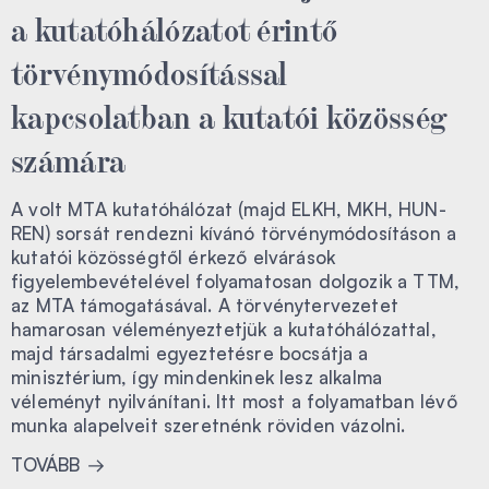
a kutatóhálózatot érintő
törvénymódosítással
kapcsolatban a kutatói közösség
számára
A volt MTA kutatóhálózat (majd ELKH, MKH, HUN-
REN) sorsát rendezni kívánó törvénymódosításon a
kutatói közösségtől érkező elvárások
figyelembevételével folyamatosan dolgozik a TTM,
az MTA támogatásával. A törvénytervezetet
hamarosan véleményeztetjük a kutatóhálózattal,
majd társadalmi egyeztetésre bocsátja a
minisztérium, így mindenkinek lesz alkalma
véleményt nyilvánítani. Itt most a folyamatban lévő
munka alapelveit szeretnénk röviden vázolni.
TOVÁBB