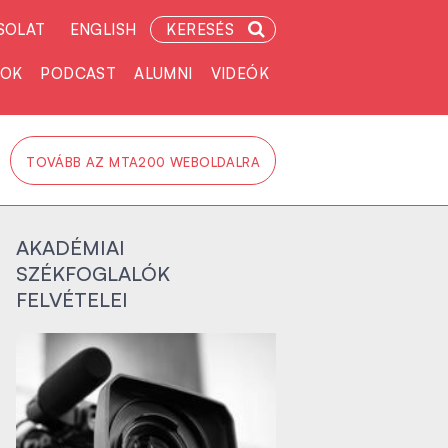
SOLAT
ENGLISH
KERESÉS
TOK
PODCAST
ALUMNI
VIDEÓK
TOVÁBB AZ MTA200 WEBOLDALRA
AKADÉMIAI
SZÉKFOGLALÓK
FELVÉTELEI