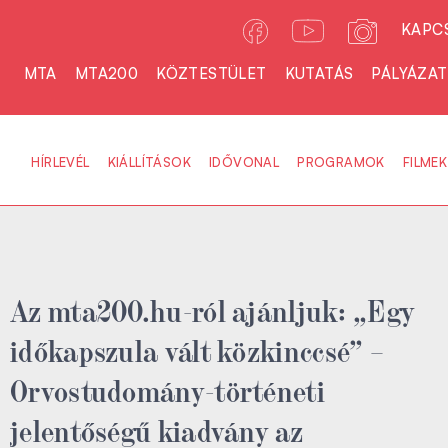
KAPC
MTA
MTA200
KÖZTESTÜLET
KUTATÁS
PÁLYÁZA
HÍRLEVÉL
KIÁLLÍTÁSOK
IDŐVONAL
PROGRAMOK
FILMEK
Az mta200.hu-ról ajánljuk: „Egy
időkapszula vált közkinccsé” –
Orvostudomány-történeti
jelentőségű kiadvány az