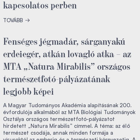
kapcsolatos perben
TOVÁBB
Fenséges jégmadár, sárganyakú
erdeiegér, atkán lovagló atka – az
MTA „Natura Mirabilis” országos
természetfotó-pályázatának
legjobb képei
A Magyar Tudományos Akadémia alapításának 200.
évfordulója alkalmából az MTA Biológiai Tudományok
Osztálya országos természetfotó-pályázatot
hirdetett „Natura Mirabilis” címmel. A téma: az élő
természet csodája, annak minden formája a
vírusoktól az emberig és a természeti környezetig. A