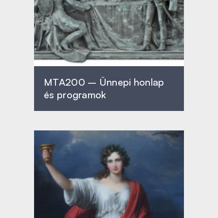
MTA200 – Ünnepi honlap
és programok