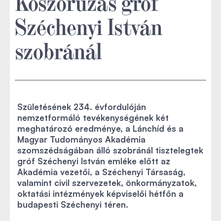
Koszorúzás gróf
Széchenyi István
szobránál
Születésének 234. évfordulóján
nemzetformáló tevékenységének két
meghatározó eredménye, a Lánchíd és a
Magyar Tudományos Akadémia
szomszédságában álló szobránál tisztelegtek
gróf Széchenyi István emléke előtt az
Akadémia vezetői, a Széchenyi Társaság,
valamint civil szervezetek, önkormányzatok,
oktatási intézmények képviselői hétfőn a
budapesti Széchenyi téren.