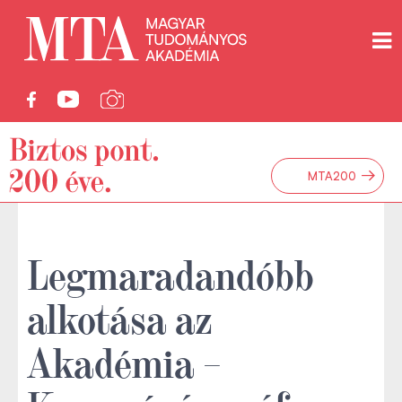
→
MTA200
Legmaradandóbb
alkotása az
Akadémia –