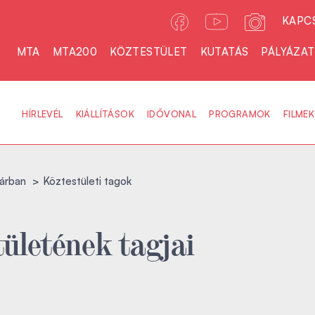
KAPC
MTA
MTA200
KÖZTESTÜLET
KUTATÁS
PÁLYÁZA
HÍRLEVÉL
KIÁLLÍTÁSOK
IDŐVONAL
PROGRAMOK
FILMEK
árban
Köztestületi tagok
ületének tagjai