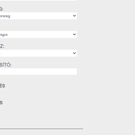
G:
Z:
SÍTÓ: