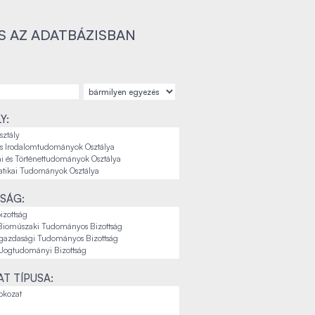
S AZ ADATBÁZISBAN
Y:
SÁG:
T TÍPUSA: