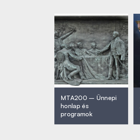
MTA200 – Ünnepi
honlap és
programok