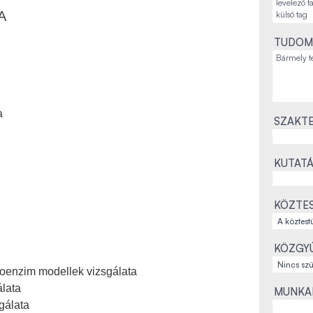
A
TUDOM
a
SZAKTE
KUTATÁ
KÖZTES
KÖZGYŰ
loenzim modellek vizsgálata
álata
MUNKAH
gálata