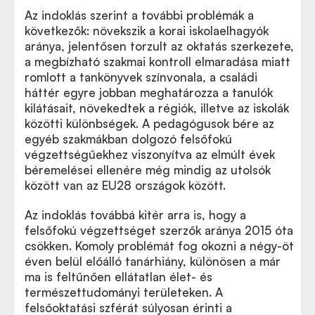
Az indoklás szerint a további problémák a
következők: növekszik a korai iskolaelhagyók
aránya, jelentősen torzult az oktatás szerkezete,
a megbízható szakmai kontroll elmaradása miatt
romlott a tankönyvek színvonala, a családi
háttér egyre jobban meghatározza a tanulók
kilátásait, növekedtek a régiók, illetve az iskolák
közötti különbségek. A pedagógusok bére az
egyéb szakmákban dolgozó felsőfokú
végzettségűekhez viszonyítva az elmúlt évek
béremelései ellenére még mindig az utolsók
között van az EU28 országok között.
Az indoklás továbbá kitér arra is, hogy a
felsőfokú végzettséget szerzők aránya 2015 óta
csökken. Komoly problémát fog okozni a négy-öt
éven belül előálló tanárhiány, különösen a már
ma is feltűnően ellátatlan élet- és
természettudományi területeken. A
felsőoktatási szférát súlyosan érinti a