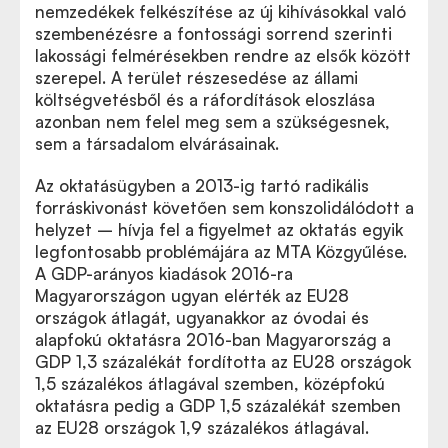
nemzedékek felkészítése az új kihívásokkal való
szembenézésre a fontossági sorrend szerinti
lakossági felmérésekben rendre az elsők között
szerepel. A terület részesedése az állami
költségvetésből és a ráfordítások eloszlása
azonban nem felel meg sem a szükségesnek,
sem a társadalom elvárásainak.
Az oktatásügyben a 2013-ig tartó radikális
forráskivonást követően sem konszolidálódott a
helyzet – hívja fel a figyelmet az oktatás egyik
legfontosabb problémájára az MTA Közgyűlése.
A GDP-arányos kiadások 2016-ra
Magyarországon ugyan elérték az EU28
országok átlagát, ugyanakkor az óvodai és
alapfokú oktatásra 2016-ban Magyarország a
GDP 1,3 százalékát fordította az EU28 országok
1,5 százalékos átlagával szemben, középfokú
oktatásra pedig a GDP 1,5 százalékát szemben
az EU28 országok 1,9 százalékos átlagával.