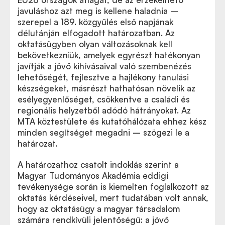
javuláshoz azt meg is kellene haladnia –
szerepel a 189. közgyűlés első napjának
délutánján elfogadott határozatban. Az
oktatásügyben olyan változásoknak kell
bekövetkezniük, amelyek egyrészt hatékonyan
javítják a jövő kihívásaival való szembenézés
lehetőségét, fejlesztve a hajlékony tanulási
készségeket, másrészt hathatósan növelik az
esélyegyenlőséget, csökkentve a családi és
regionális helyzetből adódó hátrányokat. Az
MTA köztestülete és kutatóhálózata ehhez kész
minden segítséget megadni – szögezi le a
határozat.
A határozathoz csatolt indoklás szerint a
Magyar Tudományos Akadémia eddigi
tevékenysége során is kiemelten foglalkozott az
oktatás kérdéseivel, mert tudatában volt annak,
hogy az oktatásügy a magyar társadalom
számára rendkívüli jelentőségű: a jövő