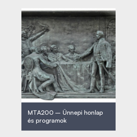
MTA200 – Ünnepi honlap
és programok