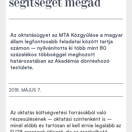
segítséget megad
Az oktatásügyet az MTA Közgyűlése a magyar
állam legfontosabb feladatai között tartja
számon – nyilvánította ki több mint 80
százalékos többséggel meghozott
határozatában az Akadémia döntéshozó
testülete.
2018. MÁJUS 7.
Az oktatás költségvetési forrásokból való
részesülésének – oktatási szintenként is –
minél előbb és tartósan el kell érnie legalább az
EU28 országok átlagát, de az érzékelhető