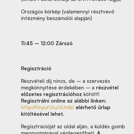
Országos körkép (valamennyi résztvevő
intézmény beszámolói alapján)
11:45
–
12:00 Zárszó
Regisztráció
Részvételi díj nincs, de – a szervezés
megkönnyítése érdekében – a
részvétel
előzetes regisztrációhoz
kötött!
Regisztrálni online az alábbi linken:
http://tinyurl.hu/zUmb/
elérhető űrlap
kitöltésével lehet.
Regisztrációját az oldal alján, a küldés gomb
megnyomásával véglegesítheti.
A