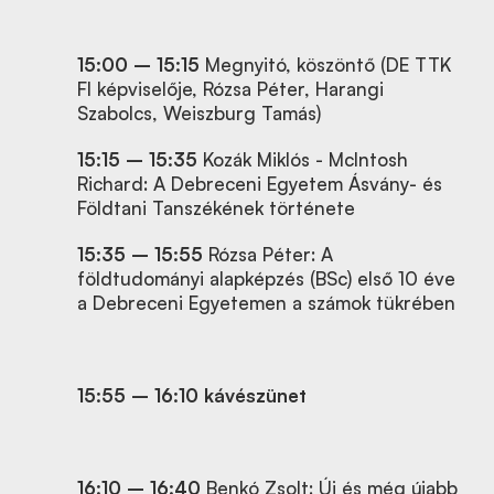
15:00 – 15:15
Megnyitó, köszöntő (DE TTK
FI képviselője, Rózsa Péter, Harangi
Szabolcs, Weiszburg Tamás)
15:15 – 15:35
Kozák Miklós - McIntosh
Richard: A Debreceni Egyetem Ásvány- és
Földtani Tanszékének története
15:35 – 15:55
Rózsa Péter: A
földtudományi alapképzés (BSc) első 10 éve
a Debreceni Egyetemen a számok tükrében
15:55
– 16:10 kávészünet
16:10 – 16:40
Benkó Zsolt: Új és még újabb