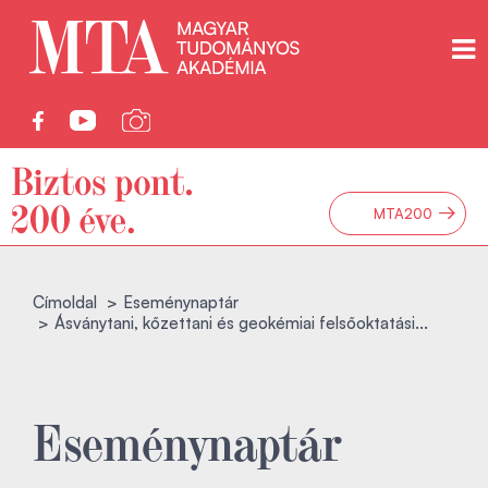
→
MTA200
Címoldal
Eseménynaptár
Ásványtani, kőzettani és geokémiai felsőoktatási...
Eseménynaptár