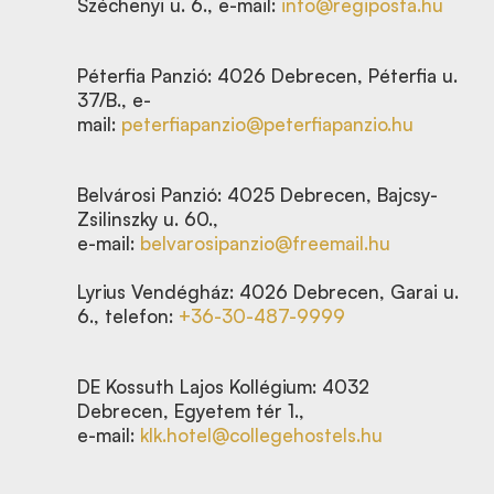
Széchenyi u. 6., e-mail:
info@regiposta.hu
Péterfia Panzió: 4026 Debrecen, Péterfia u.
37/B., e-
mail:
peterfiapanzio@peterfiapanzio.hu
Belvárosi Panzió: 4025 Debrecen, Bajcsy-
Zsilinszky u. 60.,
e-mail:
belvarosipanzio@freemail.hu
Lyrius Vendégház: 4026 Debrecen, Garai u.
6., telefon:
+36-30-487-9999
DE Kossuth Lajos Kollégium: 4032
Debrecen, Egyetem tér 1.,
e-mail:
klk.hotel@collegehostels.hu