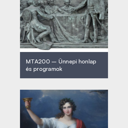
MTA200 – Ünnepi honlap
és programok