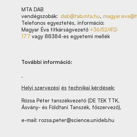
MTA DAB
vendégszobák:
dab@tab.mta.hu
,
magyar.eva@t
Telefonos egyeztetés, információ:
Magyar Éva titkárságvezető
+36/52/412-
177
vagy 88384-es egyetemi mellék
További információ:
Helyi szervezési
és
technikai kérdések:
Rózsa Péter tanszékvezető (DE TEK TTK,
Ásvány- és Földtani Tanszék, főszervező),
e-mail:
rozsa.peter@science.unideb.hu