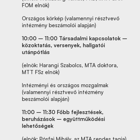
FOM elnök)
Országos körkép (valamennyi résztvevő
intézmény beszámolói alapján)
10:00
–
11:00 Társadalmi kapcsolatok –
közoktatás, versenyek, hallgatói
utánpótlás
(elnök: Harangi Szabolcs, MTA doktora,
MTT FSz elnök)
Intézményi és országos mozgalmak
(valamennyi résztvevő intézmény
beszámolói alapján)
11:00
–
11:30 Főbb fejlesztések,
beruházások – együttműködési
lehetőségek
(elnök: Pósfai Mihály, az MTA rendes tagja)