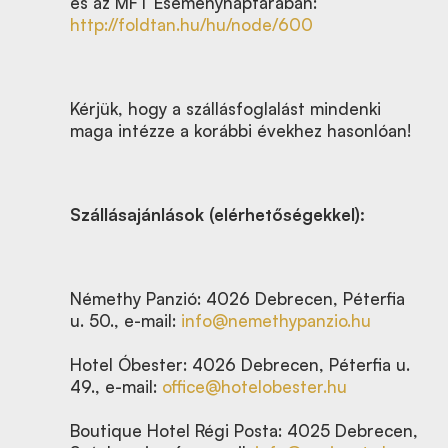
és az MFT Eseménynaptárában:
http://foldtan.hu/hu/node/600
Kérjük, hogy a szállásfoglalást mindenki
maga intézze a korábbi évekhez hasonlóan!
Szállásajánlások (elérhetőségekkel):
Némethy Panzió: 4026 Debrecen, Péterfia
u. 50., e-mail:
info@nemethypanzio.hu
Hotel Óbester: 4026 Debrecen, Péterfia u.
49., e-mail:
office@hotelobester.hu
Boutique Hotel Régi Posta: 4025 Debrecen,