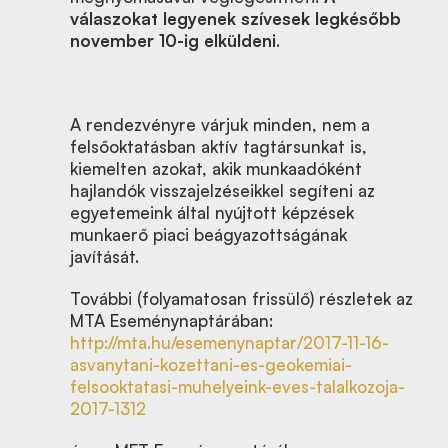
válaszokat legyenek szívesek legkésőbb
november 10-ig elküldeni
.
A rendezvényre várjuk minden, nem a
felsőoktatásban aktív tagtársunkat is,
kiemelten azokat, akik munkaadóként
hajlandók visszajelzéseikkel segíteni az
egyetemeink által nyújtott képzések
munkaerő piaci beágyazottságának
javítását.
További (folyamatosan frissülő) részletek az
MTA Eseménynaptárában:
http://mta.hu/esemenynaptar/2017-11-16-
asvanytani-kozettani-es-geokemiai-
felsooktatasi-muhelyeink-eves-talalkozoja-
2017-1312